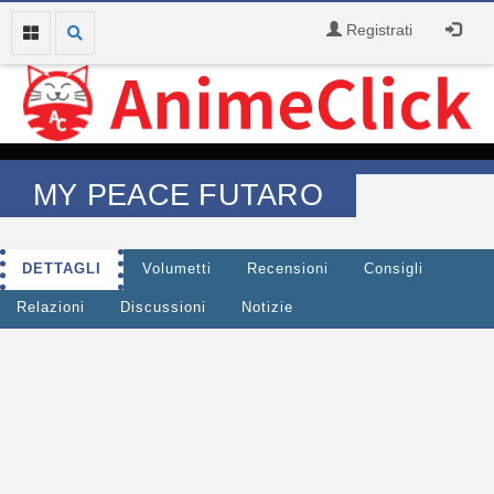
Registrati
MY PEACE FUTARO
DETTAGLI
Volumetti
Recensioni
Consigli
Relazioni
Discussioni
Notizie