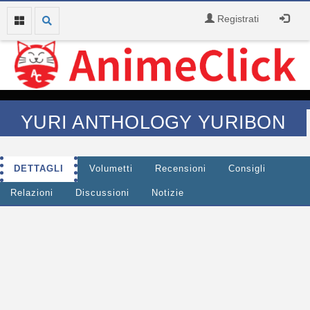
Registrati
YURI ANTHOLOGY YURIBON
DETTAGLI
Volumetti
Recensioni
Consigli
Relazioni
Discussioni
Notizie