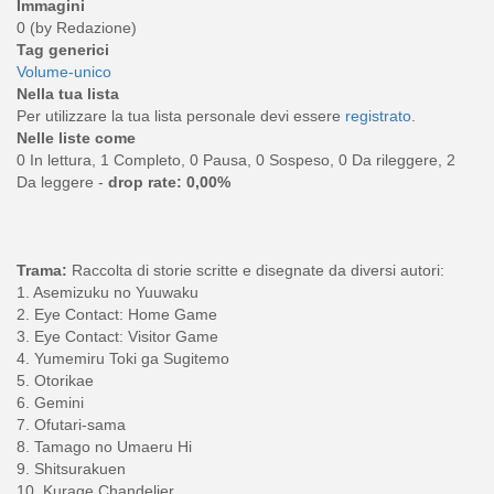
Immagini
0 (by Redazione)
Tag generici
Volume-unico
Nella tua lista
Per utilizzare la tua lista personale devi essere
registrato
.
Nelle liste come
0 In lettura, 1 Completo, 0 Pausa, 0 Sospeso, 0 Da rileggere, 2
Da leggere -
drop rate: 0,00%
Trama:
Raccolta di storie scritte e disegnate da diversi autori:
1. Asemizuku no Yuuwaku
2. Eye Contact: Home Game
3. Eye Contact: Visitor Game
4. Yumemiru Toki ga Sugitemo
5. Otorikae
6. Gemini
7. Ofutari-sama
8. Tamago no Umaeru Hi
9. Shitsurakuen
10. Kurage Chandelier