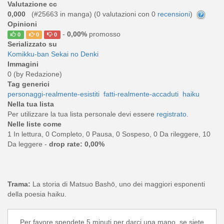
Valutazione cc
0,000
(#25663 in manga) (
0
valutazioni con 0
recensioni
)
Opinioni
-
0,00%
promosso
0
0
0
Serializzato su
Komikku-ban Sekai no Denki
Immagini
0 (by Redazione)
Tag generici
personaggi-realmente-esistiti
fatti-realmente-accaduti
haiku
Nella tua lista
Per utilizzare la tua lista personale devi essere
registrato
.
Nelle liste come
1 In lettura, 0 Completo, 0 Pausa, 0 Sospeso, 0 Da rileggere, 10
Da leggere -
drop rate: 0,00%
Trama:
La storia di Matsuo Bashō, uno dei maggiori esponenti
della poesia haiku.
Per favore spendete 5 minuti per darci una mano, se siete