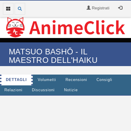
Registrati
MATSUO BASHŌ - IL
MAESTRO DELL'HAIKU
DETTAGLI
Volumetti
Recensioni
Consigli
Relazioni
Discussioni
Notizie