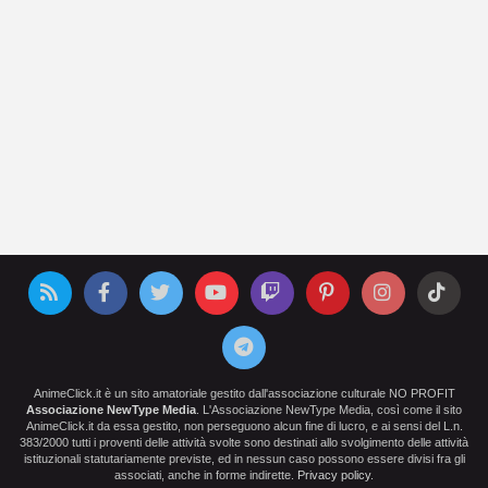
AnimeClick.it è un sito amatoriale gestito dall'associazione culturale NO PROFIT
Associazione NewType Media
. L'Associazione NewType Media, così come il sito
AnimeClick.it da essa gestito, non perseguono alcun fine di lucro, e ai sensi del L.n.
383/2000 tutti i proventi delle attività svolte sono destinati allo svolgimento delle attività
istituzionali statutariamente previste, ed in nessun caso possono essere divisi fra gli
associati, anche in forme indirette.
Privacy policy
.