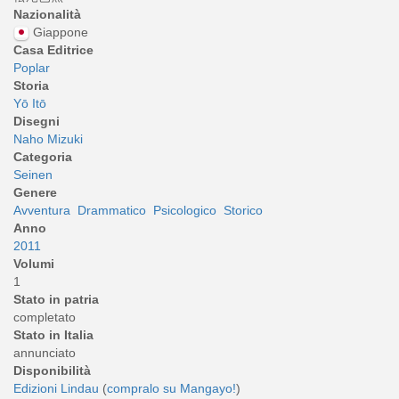
Nazionalità
Giappone
Casa Editrice
Poplar
Storia
Yō Itō
Disegni
Naho Mizuki
Categoria
Seinen
Genere
Avventura
Drammatico
Psicologico
Storico
Anno
2011
Volumi
1
Stato in patria
completato
Stato in Italia
annunciato
Disponibilità
Edizioni Lindau
(
compralo su Mangayo!
)