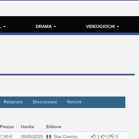
L
DRAMA
VIDEOGIOCHI
Relazioni
Discussioni
Notizie
Prezzo
Uscita
Editore
7,90 €
20/05/2025
Star Comics
1
0
0