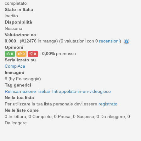
completato
Stato in Italia
inedito
Disponibilità
Nessuna
Valutazione cc
0,000
(#12476 in manga) (
0
valutazioni con 0
recensioni
)
Opinioni
-
0,00%
promosso
0
0
0
Serializzato su
Comp Ace
Immagini
6 (by Focasaggia)
Tag generici
Reincarnazione
isekai
Intrappolato-in-un-videogioco
Nella tua lista
Per utilizzare la tua lista personale devi essere
registrato
.
Nelle liste come
0 In lettura, 0 Completo, 0 Pausa, 0 Sospeso, 0 Da rileggere, 0
Da leggere