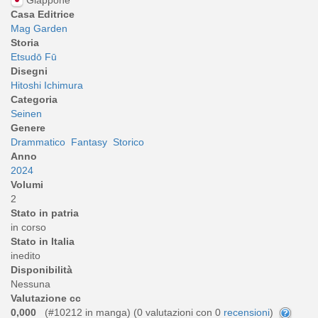
Casa Editrice
Mag Garden
Storia
Etsudō Fū
Disegni
Hitoshi Ichimura
Categoria
Seinen
Genere
Drammatico
Fantasy
Storico
Anno
2024
Volumi
2
Stato in patria
in corso
Stato in Italia
inedito
Disponibilità
Nessuna
Valutazione cc
0,000
(#10212 in manga) (
0
valutazioni con 0
recensioni
)