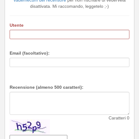
vademecum del recensore
per non rischiare di vedervela
disattivata. Mi raccomando, leggetelo ;-)
Utente
Email (facoltativo):
Recensione (almeno 500 caratteri):
Caratteri
0