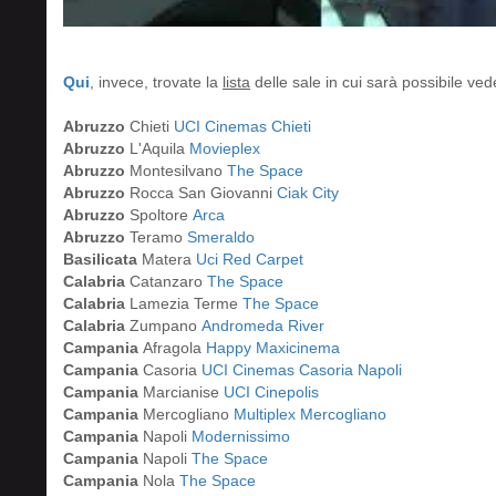
Qui
, invece, trovate la
lista
delle sale in cui sarà possibile veder
Abruzzo
Chieti
UCI Cinemas Chieti
Abruzzo
L'Aquila
Movieplex
Abruzzo
Montesilvano
The Space
Abruzzo
Rocca San Giovanni
Ciak City
Abruzzo
Spoltore
Arca
Abruzzo
Teramo
Smeraldo
Basilicata
Matera
Uci Red Carpet
Calabria
Catanzaro
The Space
Calabria
Lamezia Terme
The Space
Calabria
Zumpano
Andromeda River
Campania
Afragola
Happy Maxicinema
Campania
Casoria
UCI Cinemas Casoria Napoli
Campania
Marcianise
UCI Cinepolis
Campania
Mercogliano
Multiplex Mercogliano
Campania
Napoli
Modernissimo
Campania
Napoli
The Space
Campania
Nola
The Space