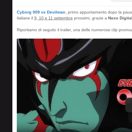
Cyborg 009 vs Devilman
, primo appuntamento dopo la paus
italiane il
9, 10 e 11 settembre
prossimi, grazie a
Nexo Digita
Riportiamo di seguito il trailer, una delle numerose clip promozi