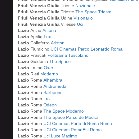
Friuli Venezia Giulia
Trieste
Nazionale
Friuli Venezia Giulia
Trieste
The Space Trieste
Friuli Venezia Giulia
Udine
Visionario
Friuli Venezia Giulia
Villesse
Uci
Lazio
Anzio
Astoria
Lazio
Aprilia
Lux
Lazio
Colleferro
Ariston
Lazio
Fiumicino
UCI Cinemas Parco Leonardo Roma
Lazio
Frascati
Politeama Tuscolano
Lazio
Guidonia
The Space
Lazio
Latina
Oxer
Lazio
Rieti
Moderno
Lazio
Roma
Alhambra
Lazio
Roma
Andromeda
Lazio
Roma
Barberini
Lazio
Roma
Lux
Lazio
Roma
Odeon
Lazio
Roma
The Space Moderno
Lazio
Roma
The Space Parco de Medici
Lazio
Roma
UCI Cinemas Porta di Roma Roma
Lazio
Roma
UCI Cinemas RomaEst Roma
Lazio
Roma
Uci Luxe Maximo