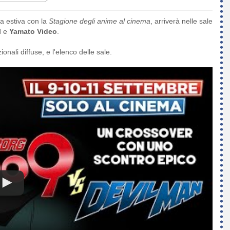
a estiva con la
Stagione degli anime al cinema
, arriverà nelle sale
l
e
Yamato Video
.
onali diffuse, e l'elenco delle sale.