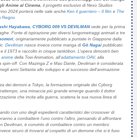
li
Anime al Cinema
, il progetto esclusivo di Nexo Studios
tunno 2024 porterà nelle sale anche
Ken il guerriero – Il film
e
The
to Regno
ashi Hayakawa
,
CYBORG 009 VS DEVILMAN
vede per la prima
aghe. Fonte di ispirazione per diversi lungometraggi animati e tre
nomori
, originariamente pubblicato a puntate in Giappone dalla
ic.
Devilman
nasce invece come manga di
Gō Nagai
pubblicato
e il 1973 e raccolto in cinque tankōbon. L’opera dimostrò ben
a anime
della Toei Animation, all’
adattamento OAV
, alla
 spin-off. Con Mazinga Z e Mao Dante, Devilman è considerata
 negli anni Settanta allo sviluppo e al successo dell’animazione
nza dei demoni a Tokyo, la formazione originale dei Cyborg
l frattempo, una minaccia più grande emerge quando il dottor
zazione che incita alla guerra, scatena la sua nuova linea di
ando con uno degli espedienti caratteristici dei crossover di
overanno a combattere l’uno contro l’altro, pensando di affrontare
 con Devilman, è convinto di combattere contro un membro
nvece sicuro di trovarsi al cospetto di un demone che si è fuso