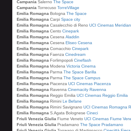
Campania
Salerno
The Space
Campania
Torrecuso
TorreVillage
Emilia Romagna
Bologna
The Space
Emilia Romagna
Carpi
Space city
Emilia Romagna
Casalecchio di Reno
UCI Cinemas Meridian
Emilia Romagna
Cento
Cinepark
Emilia Romagna
Cesena
Aladdin
Emilia Romagna
Cesena
Eliseo Cesena
Emilia Romagna
Comacchio
Cinepark
Emilia Romagna
Faenza
Cinedream
Emilia Romagna
Forlimpopoli
Cineflash
Emilia Romagna
Modena
Victoria Cinema
Emilia Romagna
Parma
The Space Barilla
Emilia Romagna
Parma
The Space Campus
Emilia Romagna
Piacenza
UCI Cinemas Piacenza
Emilia Romagna
Ravenna
Cinemacity Ravenna
Emilia Romagna
Reggio Emilia
UCI Cinemas Reggio Emilia
Emilia Romagna
Rimini
Le Befane
Emilia Romagna
Rimini Savignano
UCI Cinemas Romagna R
Emilia Romagna
S.Agata Bolognese
Cineci
Friuli Venezia Giulia
Fiume Veneto
UCI Cinemas Fiume Ven
Friuli Venezia Giulia
Pradamano
The Space Pradamano
Friuli Venezia Giulia
Torreano di Martignacco
Cinecittà Fiera