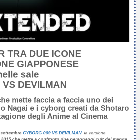
R TRA DUE ICONE
ONE GIAPPONESE
nelle sale
 VS DEVILMAN
che mette faccia a faccia uno dei
o Nagai e i cyborg creati da Shotaro
tagione degli Anime al Cinema
1 settembre
CYBORG 009 VS DEVILMAN
, la versione
 2015 che mette a confronto due personaggi cult dei manga