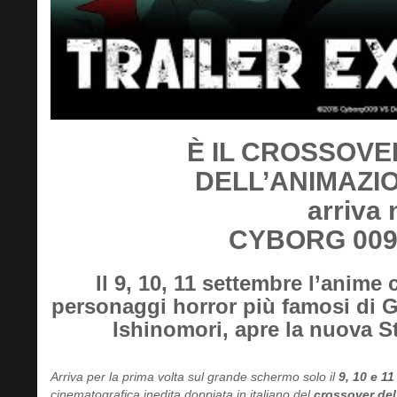
È IL CROSSOVE
DELL’ANIMAZI
arriva 
CYBORG 009
Il 9, 10, 11 settembre l’anime
personaggi horror più famosi di G
Ishinomori,
apre la nuova S
Arriva per la prima volta sul grande schermo solo il
9, 10 e 1
cinematografica inedita doppiata in italiano del
crossover del