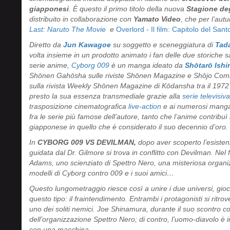
giapponesi
. È questo il primo titolo della nuova
Stagione deg
distribuito in collaborazione con
Yamato Video
, che per l’au
Last: Naruto The Movie
e
Overlord - Il film: Capitolo del San
Diretto da
Jun Kawagoe
su soggetto e sceneggiatura di
Tad
volta insieme in un prodotto animato i fan delle due storiche s
serie anime,
Cyborg 009
è un manga ideato da
Shōtarō Ishi
Shōnen Gahōsha sulle riviste Shōnen Magazine e Shōjo Com
sulla rivista Weekly Shōnen Magazine di Kōdansha tra il 1972 
presto la sua essenza transmediale grazie alla
serie televisiv
trasposizione cinematografica
live-action
e ai numerosi manga
fra le serie più famose dell’autore, tanto che l’anime contribuì
giapponese in quello che è considerato il suo decennio d’oro.
In
CYBORG 009 VS DEVILMAN,
dopo aver scoperto l’esiste
guidata dal Dr. Gilmore si trova in conflitto con Devilman. Ne
Adams, uno scienziato di Spettro Nero, una misteriosa organiz
modelli di Cyborg contro 009 e i suoi amici…
Questo lungometraggio riesce così a unire i due universi, gioc
questo tipo: il fraintendimento. Entrambi i protagonisti si ritr
uno dei soliti nemici. Joe Shinamura, durante il suo scontro
dell’organizzazione Spettro Nero; di contro, l’uomo-diavolo è i
con una macchina…