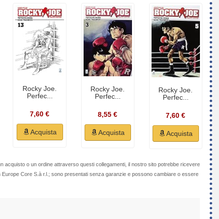
Rocky Joe.
Rocky Joe.
Rocky Joe.
Perfec...
Perfec...
Perfec...
7,60 €
8,55 €
7,60 €
Acquista
Acquista
Acquista
n acquisto o un ordine attraverso questi collegamenti, il nostro sito potrebbe ricevere
on Europe Core S.à r.l.; sono presentati senza garanzie e possono cambiare o essere