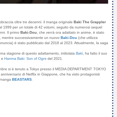
bbraccia oltre tre decenni: il manga originale
Baki The Grappler
l 1999 per un totale di 42 volumi, seguito da numerosi sequel
nni. Il primo
Baki-Dou
, che verrà ora adattato in anime, è stato
ali, mentre successivamente un nuovo
Baki-Dou
(che utilizza
pronuncia) è stato pubblicato dal 2018 al 2023. Attualmente, la saga
ima stagione di questo adattamento, intitolata
Baki
, ha fatto il suo
0 e
Hanma Baki: Son of Ogre
del 2021.
settembre si è tenuto a Tokyo presso il MEDIA DEPARTMENT TOKYO
 anniversario di Netflix in Giappone, che ha visto protagonisti
re manga
BEASTARS
.