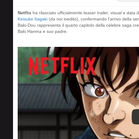
Netflix
ha rilasciato ufficialmente teaser trailer, visual e da
Keisuke Itagaki
(da noi inedito), confermando l'arrivo della se
Baki-Dou rappresenta il quarto capitolo della celebre saga crea
Baki Hanma e suo padre.