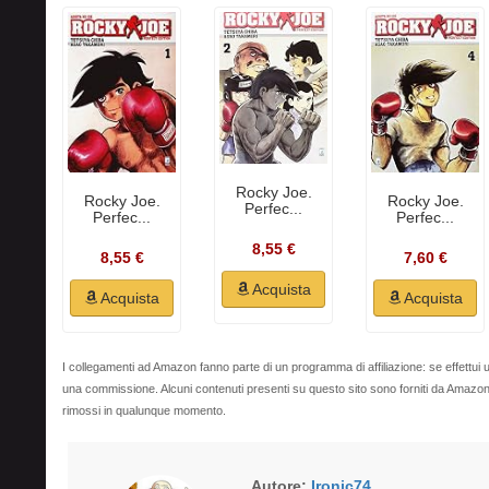
Rocky Joe.
Rocky Joe.
Rocky Joe.
Perfec...
Perfec...
Perfec...
8,55 €
8,55 €
7,60 €
Acquista
Acquista
Acquista
I collegamenti ad Amazon fanno parte di un programma di affiliazione: se effettui u
una commissione. Alcuni contenuti presenti su questo sito sono forniti da Amaz
rimossi in qualunque momento.
Autore:
Ironic74