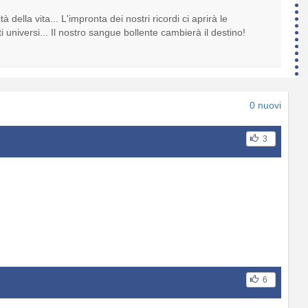
 della vita... L'impronta dei nostri ricordi ci aprirà le
ti universi... Il nostro sangue bollente cambierà il destino!
0 nuovi
3
6