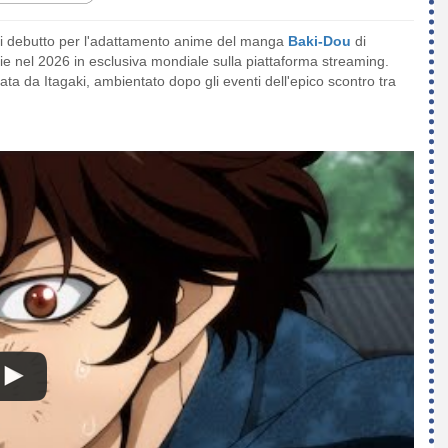
ta di debutto per l'adattamento anime del manga
Baki-Dou
di
rie nel 2026 in esclusiva mondiale sulla piattaforma streaming.
ta da Itagaki, ambientato dopo gli eventi dell'epico scontro tra