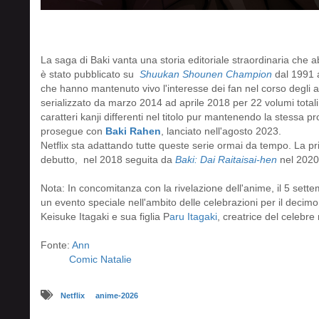
La saga di Baki vanta una storia editoriale straordinaria che a
è stato pubblicato su
Shuukan Shounen Champion
dal 1991 a
che hanno mantenuto vivo l'interesse dei fan nel corso degli a
serializzato da marzo 2014 ad aprile 2018 per 22 volumi tot
caratteri kanji differenti nel titolo pur mantenendo la stessa 
prosegue con
Baki Rahen
, lanciato nell'agosto 2023.
Netflix sta adattando tutte queste serie ormai da tempo. La pr
debutto, nel 2018 seguita da
Baki: Dai Raitaisai-hen
nel 202
Nota: In concomitanza con la rivelazione dell'anime, il 5 
un evento speciale nell'ambito delle celebrazioni per il decimo
Keisuke Itagaki e sua figlia P
aru Itagaki
, creatrice del celeb
Fonte:
Ann
Comic Natalie
Netflix
anime-2026