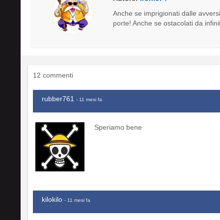
Anche se imprigionati dalle avversità
porte! Anche se ostacolati da infini
12 commenti
rubber761
- 11 mesi fa
Speriamo bene
kilokilo
- 11 mesi fa