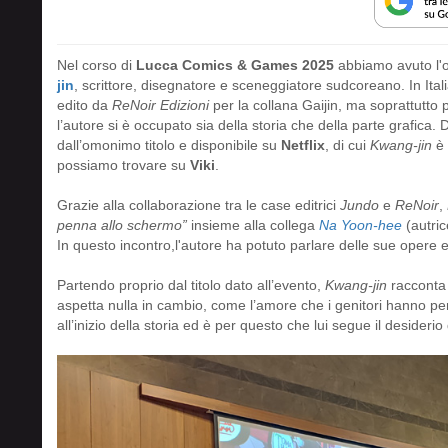
Nel corso di
Lucca Comics & Games 2025
abbiamo avuto l'o
jin
, scrittore, disegnatore e sceneggiatore sudcoreano. In Ita
edito da
ReNoir Edizioni
per la collana Gaijin, ma soprattutto
l’autore si è occupato sia della storia che della parte grafica. 
dall’omonimo titolo e disponibile su
Netflix
, di cui
Kwang-jin
è 
possiamo trovare su
Viki
.
Grazie alla collaborazione tra le case editrici
Jundo
e
ReNoir
,
penna allo schermo”
insieme alla collega
Na Yoon-hee
(autric
In questo incontro,l'autore ha potuto parlare delle sue opere e d
Partendo proprio dal titolo dato all’evento,
Kwang-jin
racconta 
aspetta nulla in cambio, come l’amore che i genitori hanno per i
all’inizio della storia ed è per questo che lui segue il desiderio