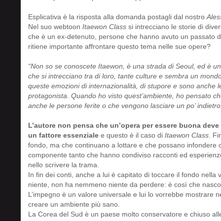
Esplicativa è la risposta alla domanda postagli dal nostro
Ales
Nel suo webtoon
Itaewon Class
si intrecciano le storie di div
che è un ex-detenuto, persone che hanno avuto un passato diff
ritiene importante affrontare questo tema nelle sue opere?
“Non so se conoscete Itaewon, è una strada di Seoul, ed è un 
che si intrecciano tra di loro, tante culture e sembra un mondo
queste emozioni di internazionalità, di stupore e sono anche l
protagonista. Quando ho visto quest’ambiente, ho pensato ch
anche le persone ferite o che vengono lasciare un po’ indietro,
L’autore non pensa che un’opera per essere buona deve l
un fattore essenziale
e questo è il caso di
Itaewon Class
. Fi
fondo, ma che continuano a lottare e che possano infondere co
componente tanto che hanno condiviso racconti ed esperien
nello scrivere la trama.
In fin dei conti, anche a lui è capitato di toccare il fondo nella
niente, non ha nemmeno niente da perdere: è così che nascono
L’impegno è un valore universale e lui lo vorrebbe mostrare ne
creare un ambiente più sano.
La Corea del Sud è un paese molto conservatore e chiuso alle d