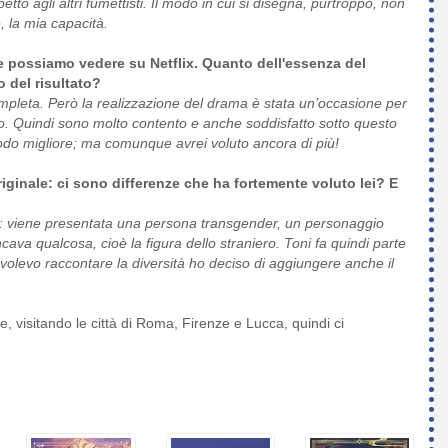
petto agli altri fumettisti. Il modo in cui si disegna, purtroppo, non
, la mia capacità.
 possiamo vedere su Netflix. Quanto dell'essenza del
 del risultato?
mpleta. Però la realizzazione del drama è stata un’occasione per
. Quindi sono molto contento e anche soddisfatto sotto questo
odo migliore; ma comunque avrei voluto ancora di più!
riginale: ci sono differenze che ha fortemente voluto lei? E
ti: viene presentata una persona transgender, un personaggio
ava qualcosa, cioè la figura dello straniero. Toni fa quindi parte
e volevo raccontare la diversità ho deciso di aggiungere anche il
, visitando le città di Roma, Firenze e Lucca, quindi ci