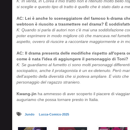
K: In verità, in Corea il mio tratto non è ritenuto molto bello ris
si sceglie e questo tipo di tratto è quello che è stato dato a me
AC: Lei è anche lo sceneggiatore del famoso k-drama che
webtoon è riuscito a trasmettere nel drama? È soddisfatto
K: Quando si parla di autori non c’è mai una soddisfazione co
poter esprimere in modo migliore ciò che mancava nel fumetto
aspetto, ovvero di riuscire a raccontare maggiormente e in m
AC: Il drama presenta delle modifiche rispetto all'opera o
come è nata l'idea di aggiungere il personaggio di Toni?
K: Se guardiamo al fumetto ci sono molti personaggi differen
sociopatico, anche il protagonista è un ex-detenuto. Però manc
dell’aspetto della diversità che si poteva ampliare. E visto ch
personaggio del ragazzo straniero.
Kwang-jin
ha ammesso di aver scoperto il piacere di viaggiare
auguriamo che possa tornare presto in Italia.
Jundo
Lucca-Comics-2025