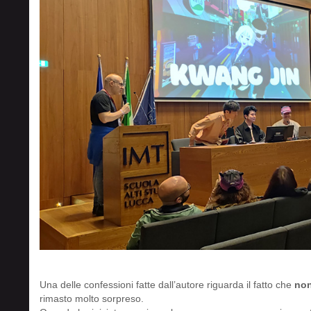
Una delle confessioni fatte dall’autore riguarda il fatto che
non
rimasto molto sorpreso.