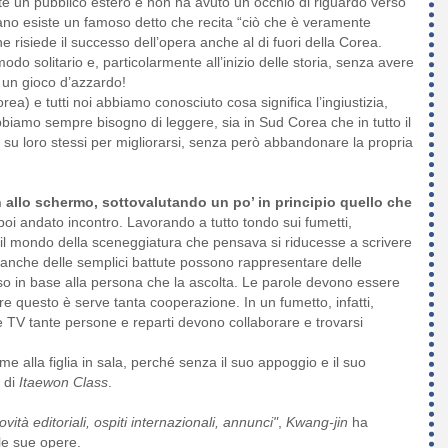
te un pubblico estero e non ha avuto un occhio di riguardo verso
ano esiste un famoso detto che recita “ciò che è veramente
 risiede il successo dell’opera anche al di fuori della Corea.
modo solitario e, particolarmente all’inizio delle storia, senza avere
 un gioco d’azzardo!
ea) e tutti noi abbiamo conosciuto cosa significa l’ingiustizia,
bbiamo sempre bisogno di leggere, sia in Sud Corea che in tutto il
 su loro stessi per migliorarsi, senza però abbandonare la propria
on allo schermo, sottovalutando un po’ in principio quello che
poi andato incontro. Lavorando a tutto tondo sui fumetti,
o il mondo della sceneggiatura che pensava si riducesse a scrivere
o, anche delle semplici battute possono rappresentare delle
rso in base alla persona che la ascolta. Le parole devono essere
re questo è serve tanta cooperazione. In un fumetto, infatti,
ie TV tante persone e reparti devono collaborare e trovarsi
 alla figlia in sala, perché senza il suo appoggio e il suo
 di
Itaewon Class
.
ità editoriali, ospiti internazionali, annunci"
,
Kwang-jin
ha
lle sue opere.