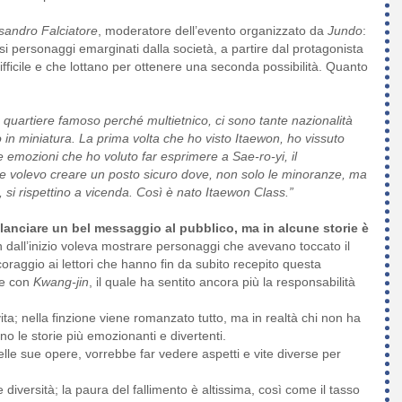
sandro Falciatore
, moderatore dell’evento organizzato da
Jundo
:
ersi personaggi emarginati dalla società, a partire dal protagonista
icile e che lottano per ottenere una seconda possibilità. Quanto
quartiere famoso perché multietnico, ci sono tante nazionalità
 in miniatura. La prima volta che ho visto Itaewon, ho vissuto
e emozioni che ho voluto far esprimere a Sae-ro-yi, il
e volevo creare un posto sicuro dove, non solo le minoranze, ma
 si rispettino a vicenda. Così è nato Itaewon Class.”
anciare un bel messaggio al pubblico, ma in alcune storie è
n dall’inizio voleva mostrare personaggi che avevano toccato il
raggio ai lettori che hanno fin da subito recepito questa
ze con
Kwang-jin
, il quale ha sentito ancora più la responsabilità
 vita; nella finzione viene romanzato tutto, ma in realtà chi non ha
 le storie più emozionanti e divertenti.
lle sue opere, vorrebbe far vedere aspetti e vite diverse per
iversità; la paura del fallimento è altissima, così come il tasso