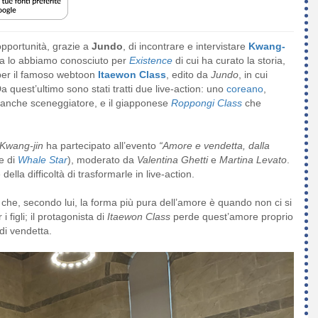
pportunità, grazie a
Jundo
, di incontrare e intervistare
Kwang-
lia lo abbiamo conosciuto per
Existence
di cui ha curato la storia,
 per il famoso webtoon
Itaewon Class
, edito da
Jundo
, in cui
Da quest’ultimo sono stati tratti due live-action: uno
coreano
,
anche sceneggiatore, e il giapponese
Roppongi Class
che
Kwang-jin
ha partecipato all’evento
“Amore e vendetta, dalla
e di
Whale Star
), moderato da
Valentina Ghetti
e
Martina Levato
.
ella difficoltà di trasformarle in live-action.
che, secondo lui, la forma più pura dell’amore è quando non ci si
 figli; il protagonista di
Itaewon Class
perde quest’amore proprio
 di vendetta.