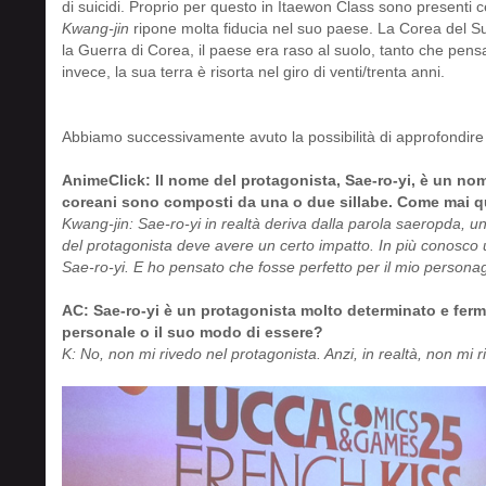
di suicidi. Proprio per questo in Itaewon Class sono presenti c
Kwang-jin
ripone molta fiducia nel suo paese. La Corea del Sud
la Guerra di Corea, il paese era raso al suolo, tanto che pensa
invece, la sua terra è risorta nel giro di venti/trenta anni.
Abbiamo successivamente avuto la possibilità di approfondire 
AnimeClick: Il nome del protagonista, Sae-ro-yi, è un nom
coreani sono composti da una o due sillabe. Come mai qu
Kwang-jin: Sae-ro-yi in realtà deriva dalla parola saeropda, 
del protagonista deve avere un certo impatto. In più conosco 
Sae-ro-yi. E ho pensato che fosse perfetto per il mio personag
AC: Sae-ro-yi è un protagonista molto determinato e fermo 
personale o il suo modo di essere?
K: No, non mi rivedo nel protagonista. Anzi, in realtà, non mi 