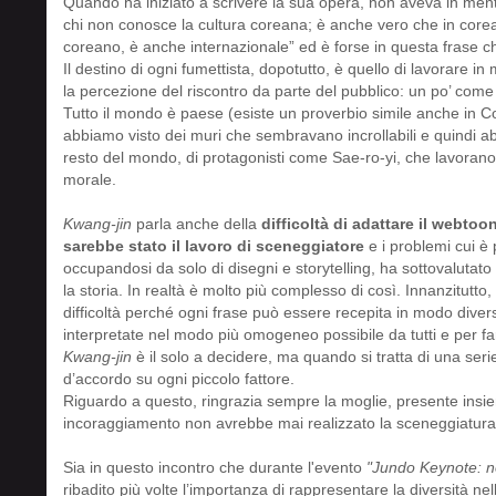
Quando ha iniziato a scrivere la sua opera, non aveva in men
chi non conosce la cultura coreana; è anche vero che in core
coreano, è anche internazionale” ed è forse in questa frase che
Il destino di ogni fumettista, dopotutto, è quello di lavorare in 
la percezione del riscontro da parte del pubblico: un po’ come
Tutto il mondo è paese (esiste un proverbio simile anche in Cor
abbiamo visto dei muri che sembravano incrollabili e quindi a
resto del mondo, di protagonisti come Sae-ro-yi, che lavorano
morale.
Kwang-jin
parla anche della
difficoltà di adattare il webto
sarebbe stato il lavoro di sceneggiatore
e i problemi cui è 
occupandosi da solo di disegni e storytelling, ha sottovalutat
la storia. In realtà è molto più complesso di così. Innanzitutt
difficoltà perché ogni frase può essere recepita in modo dive
interpretate nel modo più omogeneo possibile da tutti e per fa
Kwang-jin
è il solo a decidere, ma quando si tratta di una ser
d’accordo su ogni piccolo fattore.
Riguardo a questo, ringrazia sempre la moglie, presente insieme
incoraggiamento non avrebbe mai realizzato la sceneggiatura
Sia in questo incontro che durante l'evento
"Jundo Keynote: nov
ribadito più volte l’importanza di rappresentare la diversità ne