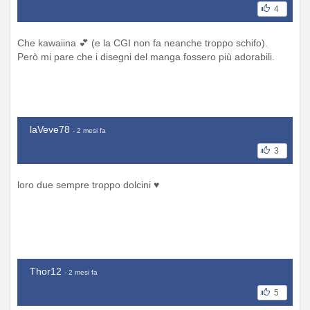
4
Che kawaiina 💕 (e la CGI non fa neanche troppo schifo).
Però mi pare che i disegni del manga fossero più adorabili.
laVeve78
- 2 mesi fa
3
loro due sempre troppo dolcini ♥
Thor12
- 2 mesi fa
5