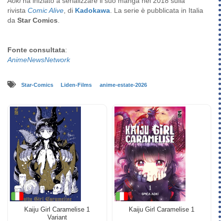
Aoki
ha iniziato a serializzare il suo manga nel 2018 sulla
rivista
Comic Alive
, di
Kadokawa
. La serie è pubblicata in Italia
da
Star Comics
.
Fonte consultata
:
AnimeNewsNetwork
Star-Comics
Liden-Films
anime-estate-2026
Kaiju Girl Caramelise 1
Kaiju Girl Caramelise 1
Variant