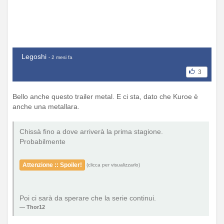
Legoshi
- 2 mesi fa
3
Bello anche questo trailer metal. E ci sta, dato che Kuroe è
anche una metallara.
Chissà fino a dove arriverà la prima stagione.
Probabilmente
Attenzione :: Spoiler!
(clicca per visualizzarlo)
Poi ci sarà da sperare che la serie continui.
Thor12