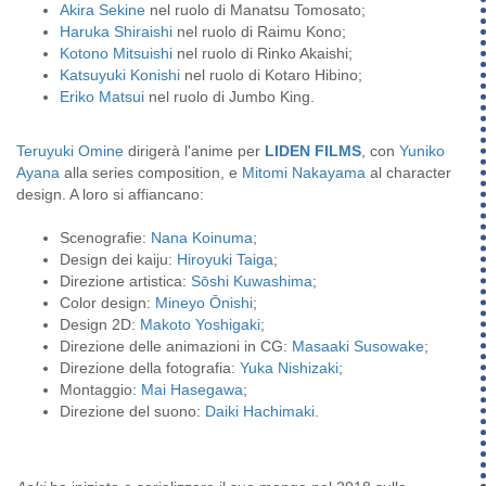
Akira Sekine
nel ruolo di Manatsu Tomosato;
Haruka Shiraishi
nel ruolo di Raimu Kono;
Kotono Mitsuishi
nel ruolo di Rinko Akaishi;
Katsuyuki Konishi
nel ruolo di Kotaro Hibino;
Eriko Matsui
nel ruolo di Jumbo King.
Teruyuki Omine
dirigerà l'anime per
LIDEN FILMS
, con
Yuniko
Ayana
alla series composition, e
Mitomi Nakayama
al character
design. A loro si affiancano:
Scenografie:
Nana Koinuma
;
Design dei kaiju:
Hiroyuki Taiga
;
Direzione artistica:
Sōshi Kuwashima
;
Color design:
Mineyo Ōnishi
;
Design 2D:
Makoto Yoshigaki
;
Direzione delle animazioni in CG:
Masaaki Susowake
;
Direzione della fotografia:
Yuka Nishizaki
;
Montaggio:
Mai Hasegawa
;
Direzione del suono:
Daiki Hachimaki
.