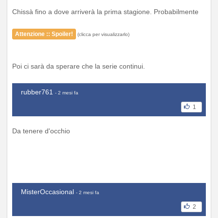
Chissà fino a dove arriverà la prima stagione. Probabilmente
Attenzione :: Spoiler!
(clicca per visualizzarlo)
Poi ci sarà da sperare che la serie continui.
rubber761
- 2 mesi fa
1
Da tenere d'occhio
MisterOccasional
- 2 mesi fa
2