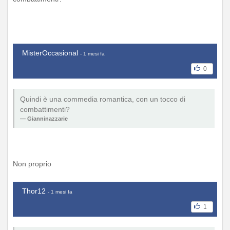
MisterOccasional
- 1 mesi fa
0
Quindi è una commedia romantica, con un tocco di
combattimenti?
Gianninazzarie
Non proprio
Thor12
- 1 mesi fa
1