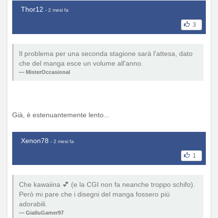
Thor12
- 2 mesi fa
3
Il problema per una seconda stagione sarà l'attesa, dato
che del manga esce un volume all'anno.
MisterOccasional
Già, è estenuantemente lento...
Xenon78
- 2 mesi fa
1
Che kawaiina 💕 (e la CGI non fa neanche troppo schifo).
Però mi pare che i disegni del manga fossero più
adorabili.
GialluGamer97