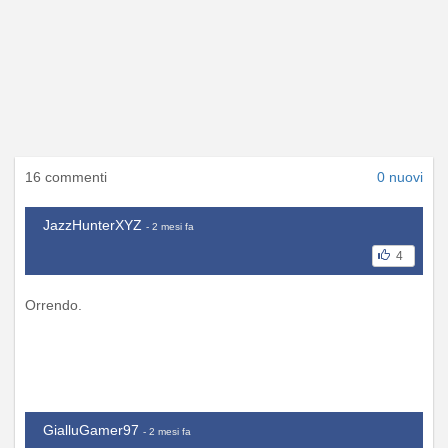
16 commenti
0 nuovi
JazzHunterXYZ
- 2 mesi fa
4
Orrendo.
GialluGamer97
- 2 mesi fa