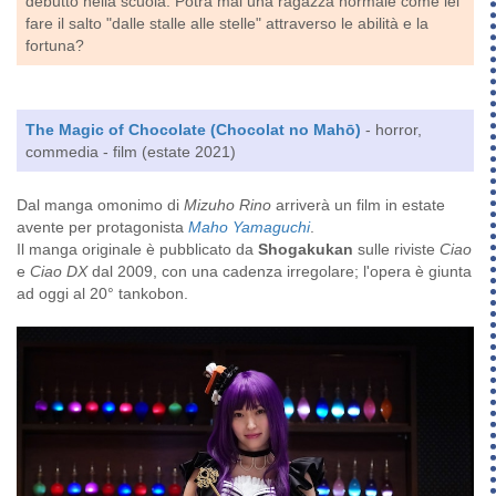
debutto nella scuola. Potrà mai una ragazza normale come lei
fare il salto "dalle stalle alle stelle" attraverso le abilità e la
fortuna?
The Magic of Chocolate (Chocolat no Mahō)
- horror,
commedia - film (estate 2021)
Dal manga omonimo di
Mizuho Rino
arriverà un film in estate
avente per protagonista
Maho Yamaguchi
.
Il manga originale è pubblicato da
Shogakukan
sulle riviste
Ciao
e
Ciao DX
dal 2009, con una cadenza irregolare; l'opera è giunta
ad oggi al 20° tankobon.