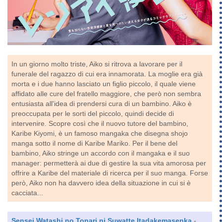
In un giorno molto triste, Aiko si ritrova a lavorare per il
funerale del ragazzo di cui era innamorata. La moglie era già
morta e i due hanno lasciato un figlio piccolo, il quale viene
affidato alle cure del fratello maggiore, che però non sembra
entusiasta all'idea di prendersi cura di un bambino. Aiko è
preoccupata per le sorti del piccolo, quindi decide di
intervenire. Scopre così che il nuovo tutore del bambino,
Karibe Kiyomi, è un famoso mangaka che disegna shojo
manga sotto il nome di Karibe Mariko. Per il bene del
bambino, Aiko stringe un accordo con il mangaka e il suo
manager: permetterà ai due di gestire la sua vita amorosa per
offrire a Karibe del materiale di ricerca per il suo manga. Forse
però, Aiko non ha davvero idea della situazione in cui si è
cacciata...
Sensei Watashi no Tonari ni Suwatte Itadakemasenka
-