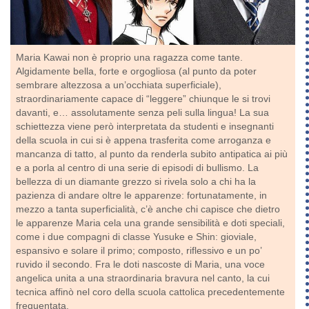
Maria Kawai non è proprio una ragazza come tante.
Algidamente bella, forte e orgogliosa (al punto da poter
sembrare altezzosa a un’occhiata superficiale),
straordinariamente capace di “leggere” chiunque le si trovi
davanti, e… assolutamente senza peli sulla lingua! La sua
schiettezza viene però interpretata da studenti e insegnanti
della scuola in cui si è appena trasferita come arroganza e
mancanza di tatto, al punto da renderla subito antipatica ai più
e a porla al centro di una serie di episodi di bullismo. La
bellezza di un diamante grezzo si rivela solo a chi ha la
pazienza di andare oltre le apparenze: fortunatamente, in
mezzo a tanta superficialità, c’è anche chi capisce che dietro
le apparenze Maria cela una grande sensibilità e doti speciali,
come i due compagni di classe Yusuke e Shin: gioviale,
espansivo e solare il primo; composto, riflessivo e un po’
ruvido il secondo. Fra le doti nascoste di Maria, una voce
angelica unita a una straordinaria bravura nel canto, la cui
tecnica affinò nel coro della scuola cattolica precedentemente
frequentata.