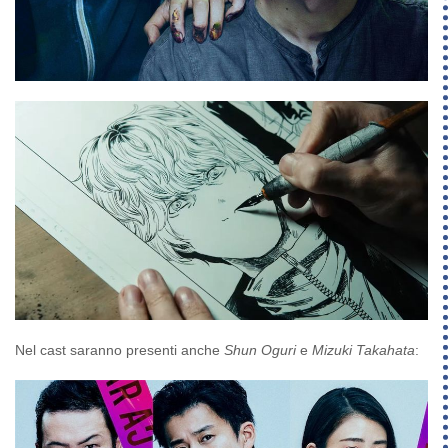
Nel cast saranno presenti anche
Shun Oguri
e
Mizuki Takahata
: