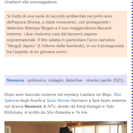
Unakami
alla sceneggiatura.
Si tratta di una serie di racconti ambientati nei primi anni
dell'epoca Showa, a inizio novecento, con protagonisti i
detective Mamiya Mugen e il suo maggiordomo Alucard:
insieme, i due risolvono casi dal bizzarro sapore
soprannaturale. Il film adatta in particolare l'arco narrativo
"Ningyō Jigoku" (L'inferno delle bambole), in cui il protagonista
ha l'aspetto di un giovane uomo.
Nemesis
- poliziesco, indagini, detective - drama (aprile 2021)
Dopo aver lavorato insieme nel mystery
Laplace no Majo,
Sho
Sakurai
degli
Arashi
e
Suzu Hirose
ritornano a fare team insieme
nel drama
Nemesis
di
NTv
, diretto da
Kenji Katagiri
e
Yuki
Kishizuka,
e scritto da
Sho Kataoka
e
Yu Irie
.