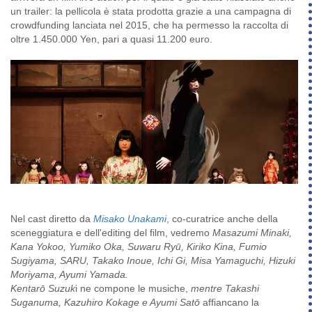
un trailer: la pellicola è stata prodotta grazie a una campagna di
crowdfunding lanciata nel 2015, che ha permesso la raccolta di
oltre 1.450.000 Yen, pari a quasi 11.200 euro.
Nel cast diretto da
Misako Unakami
, co-curatrice anche della
sceneggiatura e dell'editing del film, vedremo
Masazumi Minaki,
Kana Yokoo, Yumiko Oka, Suwaru Ryū, Kiriko Kina, Fumio
Sugiyama, SARU, Takako Inoue, Ichi Gi, Misa Yamaguchi, Hizuki
Moriyama, Ayumi Yamada.
Kentarō Suzuk
i ne compone le musiche,
mentre Takashi
Suganuma, Kazuhiro Kokage e Ayumi Satō
affiancano la