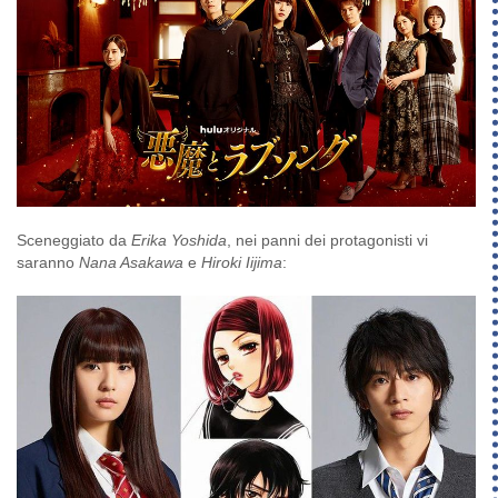
Sceneggiato da
Erika Yoshida
, nei panni dei protagonisti vi
saranno
Nana Asakawa
e
Hiroki Iijima
: