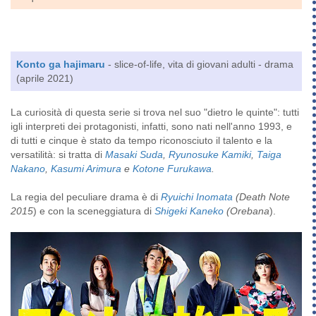
Konto ga hajimaru
- slice-of-life, vita di giovani adulti - drama
(aprile 2021)
La curiosità di questa serie si trova nel suo "dietro le quinte": tutti
igli interpreti dei protagonisti, infatti, sono nati nell'anno 1993, e
di tutti e cinque è stato da tempo riconosciuto il talento e la
versatilità: si tratta di
Masaki Suda
,
Ryunosuke Kamiki
,
Taiga
Nakano
,
Kasumi Arimura
e
Kotone Furukawa
.
La regia del peculiare drama è di
Ryuichi Inomata
(Death Note
2015
) e con la sceneggiatura di
Shigeki Kaneko
(Orebana
).