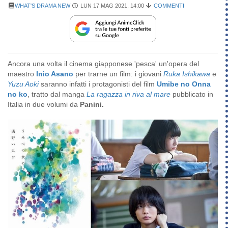
WHAT'S DRAMA NEW
LUN 17 MAG 2021, 14:00
COMMENTI
Ancora una volta il cinema giapponese 'pesca' un'opera del
maestro
Inio Asano
per trarne un film: i giovani
Ruka Ishikawa
e
Yuzu Aoki
saranno infatti i protagonisti del film
Umibe no Onna
no ko
, tratto dal manga
La ragazza in riva al mare
pubblicato in
Italia in due volumi da
Panini.