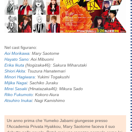
Nel cast figurano:
Aoi Morikawa
: Mary Saotome
Hayato Sano
: Aoi Mibuomi
Erika Ikuta
(Nogizaka46): Sakura Miharutaki
Shiori Akita
: Tsuzura Hanatemari
Minori Hagiwara
: Yukimi Togakushi
Mijika Nagai
: Sachiko Juraku
Mirei Sasaki
(Hinatazaka46): Mikura Sado
Riko Fukumoto
: Kokoro Aiura
Atsuhiro Inukai
: Nagi Kamishimo
Un anno prima che Yumeko Jabami giungesse presso
l'Accademia Privata Hyakkou, Mary Saotome faceva il suo