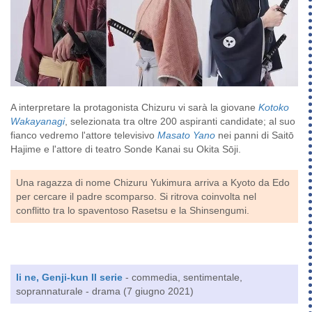
A interpretare la protagonista Chizuru vi sarà la giovane
Kotoko
Wakayanagi
, selezionata tra oltre 200 aspiranti candidate; al suo
fianco vedremo l'attore televisivo
Masato Yano
nei panni di Saitō
Hajime e l'attore di teatro Sonde Kanai su Okita Sōji.
Una ragazza di nome Chizuru Yukimura arriva a Kyoto da Edo
per cercare il padre scomparso. Si ritrova coinvolta nel
conflitto tra lo spaventoso Rasetsu e la Shinsengumi.
Ii ne, Genji-kun II serie
- commedia, sentimentale,
soprannaturale - drama (7 giugno 2021)