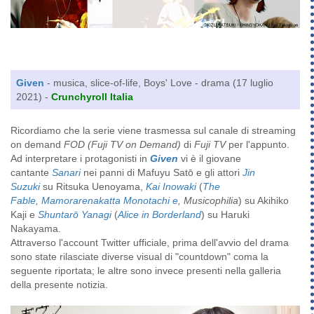
Given
- musica, slice-of-life, Boys' Love - drama (17 luglio
2021) -
Crunchyroll Italia
Ricordiamo che la serie viene trasmessa sul canale di streaming
on demand
FOD (Fuji TV on Demand)
di
Fuji TV
per l'appunto.
Ad interpretare i protagonisti in
Given
vi è il giovane
cantante
Sanari
nei panni di Mafuyu Satō e gli attori
Jin
Suzuki
su Ritsuka Uenoyama,
Kai Inowaki
(
The
Fable
,
Mamorarenakatta Monotachi e
, Musicophilia
) su Akihiko
Kaji e
Shuntarō Yanagi
(
Alice in Borderland
) su Haruki
Nakayama.
Attraverso l'account Twitter ufficiale, prima dell'avvio del drama
sono state rilasciate diverse visual di "countdown" coma la
seguente riportata; le altre sono invece presenti nella galleria
della presente notizia.