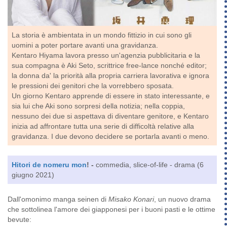
La storia è ambientata in un mondo fittizio in cui sono gli
uomini a poter portare avanti una gravidanza.
Kentaro Hiyama lavora presso un'agenzia pubblicitaria e la
sua compagna è Aki Seto, scrittrice free-lance nonché editor;
la donna da' la priorità alla propria carriera lavorativa e ignora
le pressioni dei genitori che la vorrebbero sposata.
Un giorno Kentaro apprende di essere in stato interessante, e
sia lui che Aki sono sorpresi della notizia; nella coppia,
nessuno dei due si aspettava di diventare genitore, e Kentaro
inizia ad affrontare tutta una serie di difficoltà relative alla
gravidanza. I due devono decidere se portarla avanti o meno.
Hitori de nomeru mon
! -
commedia, slice-of-life - drama (6
giugno 2021)
Dall'omonimo manga seinen di
Misako Konari
, un nuovo drama
che sottolinea l'amore dei giapponesi per i buoni pasti e le ottime
bevute: