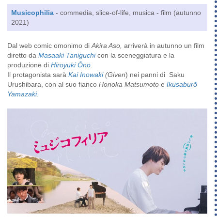
Musicophilia
- commedia, slice-of-life, musica - film (autunno
2021)
Dal web comic omonimo di
Akira Aso,
arriverà in autunno un film
diretto da
Masaaki Taniguchi
con la sceneggiatura e la
produzione di
Hiroyuki Ōno
.
Il protagonista sarà
Kai Inowaki
(Given
) nei panni di Saku
Urushibara, con al suo fianco
Honoka Matsumoto
e
Ikusaburō
Yamazaki
.