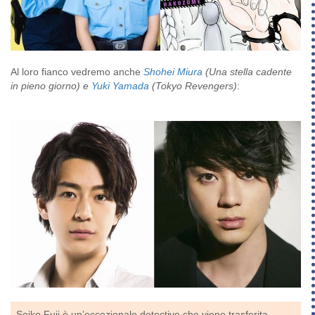
Al loro fianco vedremo anche
Shohei Miura
(Una stella cadente
in pieno giorno) e
Yuki Yamada
(Tokyo Revengers)
:
Seiko Fuji è un’eccezionale detective che viene trasferita,