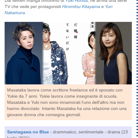
Dal seinen manga omonimo di
Yūki Honda
, ne arriva una serie
TV che vede per protagonisti
Hiromitsu Kitayama
e
Yuri
Nakamura
.
Masataka lavora come scrittore freelance ed è sposato con
Yukie da 7 anni. Yukie lavora come insegnante di scuola.
Masataka e Yuki non sono innamorati l'uno dell'altro ma non
hanno divorziato. Intanto Masataka ha una relazione con una
giovane donna che consegna giornali.
Saretagawa no Blue
- drammatico, sentimentale - drama (13
luglio 2021)