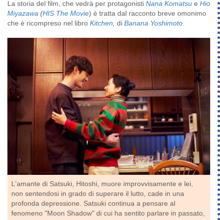
La storia del film, che vedrà per protagonisti
Nana Komatsu
e
Hio
Miyazawa
(
HIS The Movie
) è tratta dal racconto breve omonimo
che è ricompreso nel libro
Kitchen
,
di
Banana Yoshimoto
.
L'amante di Satsuki, Hitoshi, muore improvvisamente e lei,
non sentendosi in grado di superare il lutto, cade in una
profonda depressione. Satsuki continua a pensare al
fenomeno "Moon Shadow" di cui ha sentito parlare in passato,