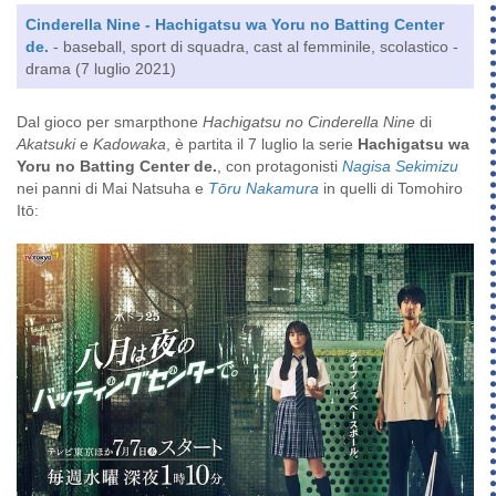
Cinderella Nine - Hachigatsu wa Yoru no Batting Center
de.
- baseball, sport di squadra, cast al femminile, scolastico -
drama (7 luglio 2021)
Dal gioco per smarpthone
Hachigatsu no Cinderella Nine
di
Akatsuki
e
Kadowaka
, è partita il 7 luglio la serie
Hachigatsu wa
Yoru no Batting Center de.
, con protagonisti
Nagisa Sekimizu
nei panni di Mai Natsuha e
Tōru Nakamura
in quelli di Tomohiro
Itō: