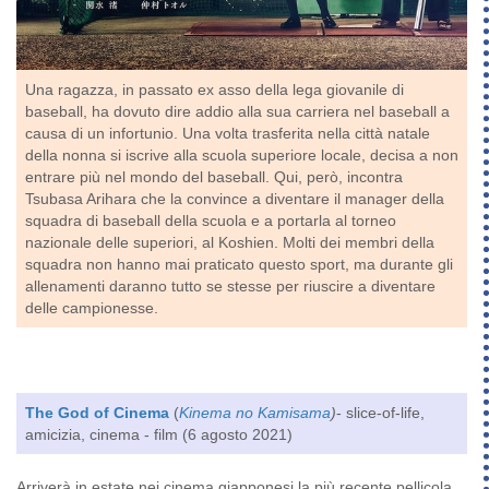
Una ragazza, in passato ex asso della lega giovanile di
baseball, ha dovuto dire addio alla sua carriera nel baseball a
causa di un infortunio. Una volta trasferita nella città natale
della nonna si iscrive alla scuola superiore locale, decisa a non
entrare più nel mondo del baseball. Qui, però, incontra
Tsubasa Arihara che la convince a diventare il manager della
squadra di baseball della scuola e a portarla al torneo
nazionale delle superiori, al Koshien. Molti dei membri della
squadra non hanno mai praticato questo sport, ma durante gli
allenamenti daranno tutto se stesse per riuscire a diventare
delle campionesse.
The God of Cinema
(
Kinema no Kamisama
)
- slice-of-life,
amicizia, cinema - film (6 agosto 2021)
Arriverà in estate nei cinema giapponesi la più recente pellicola