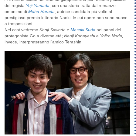
del regista
Yoji Yamada
, con una storia tratta dal romanzo
omonimo di
Maha Harada
, autrice candidata più volte al
prestigioso premio letterario Naoki, le cui opere non sono nuove
a trasposizioni.
Nel cast vedremo
Kenji Sawada
e
Masaki Suda
nei panni del
protagonista Go a diverse età;
Nenji Kobayashi
e
Yojiro Noda,
invece, interpreteranno l'amico Terashin.