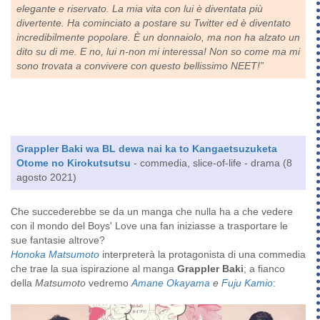
elegante e riservato. La mia vita con lui è diventata più
divertente. Ha cominciato a postare su Twitter ed è diventato
incredibilmente popolare. È un donnaiolo, ma non ha alzato un
dito su di me. E no, lui n-non mi interessa! Non so come ma mi
sono trovata a convivere con questo bellissimo NEET!”
Grappler Baki wa BL dewa nai ka to Kangaetsuzuketa
Otome no Kirokutsutsu
- commedia, slice-of-life - drama (8
agosto 2021)
Che succederebbe se da un manga che nulla ha a che vedere
con il mondo del Boys' Love una fan iniziasse a trasportare le
sue fantasie altrove?
Honoka Matsumoto
interpreterà la protagonista di una commedia
che trae la sua ispirazione al manga
Grappler Baki
; a fianco
della
Matsumoto
vedremo
Amane Okayama
e
Fuju Kamio
: