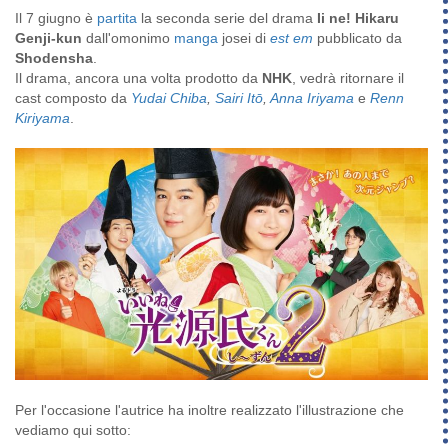
Il 7 giugno è
partita
la seconda serie del drama
Ii ne! Hikaru
Genji-kun
dall'omonimo
manga
josei di
est em
pubblicato da
Shodensha
.
Il drama, ancora una volta prodotto da
NHK
, vedrà ritornare il
cast composto da
Yudai Chiba
,
Sairi Itō
,
Anna Iriyama
e
Renn
Kiriyama
.
Per l'occasione l'autrice ha inoltre realizzato l'illustrazione che
vediamo qui sotto: