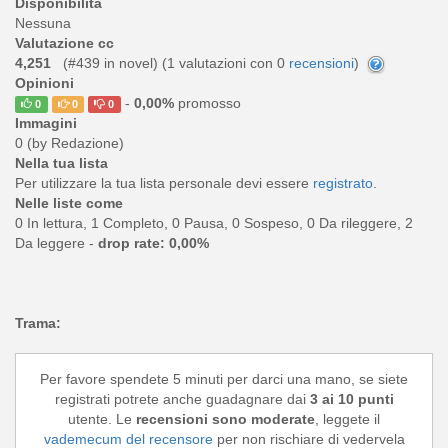
Disponibilità
Nessuna
Valutazione cc
4,251
(#439 in novel) (
1
valutazioni con 0
recensioni
)
Opinioni
-
0,00%
promosso
0
0
0
Immagini
0 (by Redazione)
Nella tua lista
Per utilizzare la tua lista personale devi essere
registrato
.
Nelle liste come
0 In lettura, 1 Completo, 0 Pausa, 0 Sospeso, 0 Da rileggere, 2
Da leggere -
drop rate: 0,00%
Trama:
Per favore spendete 5 minuti per darci una mano, se siete
registrati potrete anche guadagnare dai
3 ai 10 punti
utente. Le
recensioni sono moderate
, leggete il
vademecum del recensore
per non rischiare di vedervela