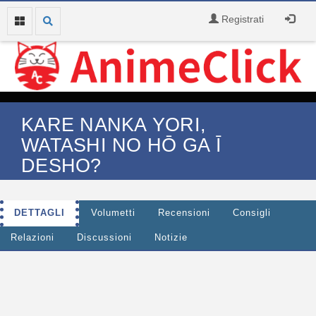
Registrati
KARE NANKA YORI,
WATASHI NO HŌ GA Ī
DESHO?
DETTAGLI
Volumetti
Recensioni
Consigli
Relazioni
Discussioni
Notizie