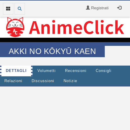
Registrati
AKKI NO KŌKYŪ KAEN
DETTAGLI
Volumetti
Recensioni
Consigli
Relazioni
Discussioni
Notizie