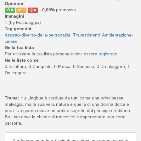
Opinioni
-
0,00%
promosso
0
0
0
Immagini
1 (by Focasaggia)
Tag generici
Aspetto-diverso-dalla-personalità
Travestimenti
Ambientazione-
cinese
Nella tua lista
Per utilizzare la tua lista personale devi essere
registrato
.
Nelle liste come
0 In lettura, 0 Completo, 0 Pausa, 0 Sospeso, 0 Da rileggere, 1
Da leggere
Trama:
Hu Linghua è creduta da tutti come una principessa
malvagia, ma la sua vera natura è quella di una donna dolce e
pura. Un giorno riceve un ordine segreto dal principe ereditario
Ba Lian dove le chiede di travestirsi e impersonare una certa
persona.
Per favore spendete 5 minuti per darci una mano, se siete