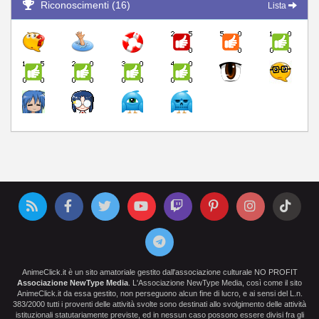
Riconoscimenti (16)
Lista
AnimeClick.it è un sito amatoriale gestito dall'associazione culturale NO PROFIT
Associazione NewType Media
. L'Associazione NewType Media, così come il sito
AnimeClick.it da essa gestito, non perseguono alcun fine di lucro, e ai sensi del L.n.
383/2000 tutti i proventi delle attività svolte sono destinati allo svolgimento delle attività
istituzionali statutariamente previste, ed in nessun caso possono essere divisi fra gli