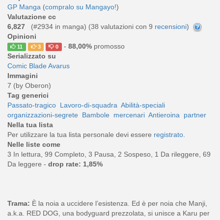
GP Manga
(
compralo su Mangayo!
)
Valutazione cc
6,827
(#2934 in manga) (
38
valutazioni con 9
recensioni
)
Opinioni
-
88,00%
promosso
11
3
0
Serializzato su
Comic Blade Avarus
Immagini
7 (by Oberon)
Tag generici
Passato-tragico
Lavoro-di-squadra
Abilità-speciali
organizzazioni-segrete
Bambole
mercenari
Antieroina
partner
Nella tua lista
Per utilizzare la tua lista personale devi essere
registrato
.
Nelle liste come
3 In lettura, 99 Completo, 3 Pausa, 2 Sospeso, 1 Da rileggere, 69
Da leggere -
drop rate: 1,85%
Trama:
È la noia a uccidere l’esistenza. Ed è per noia che Manji,
a.k.a. RED DOG, una bodyguard prezzolata, si unisce a Karu per