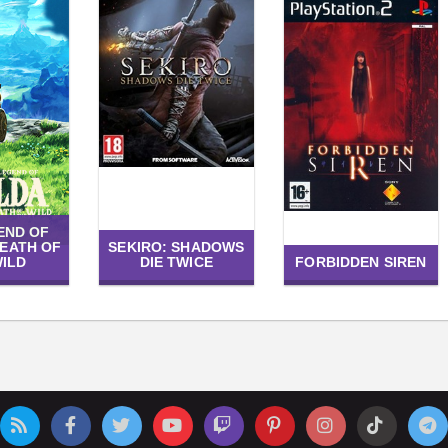
END OF
REATH OF
SEKIRO: SHADOWS
WILD
DIE TWICE
FORBIDDEN SIREN