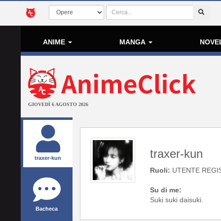
ANIME
MANGA
NOVE
GIOVEDÌ 6 AGOSTO 2026
traxer-kun
traxer-kun
Ruoli:
UTENTE REGI
Su di me:
Suki suki daisuki.
Bacheca