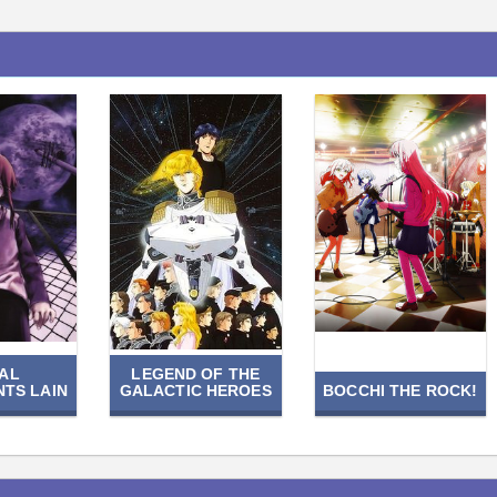
IAL
LEGEND OF THE
NTS LAIN
GALACTIC HEROES
BOCCHI THE ROCK!