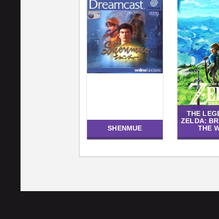
THE LEG
ZELDA: B
SHENMUE
THE 