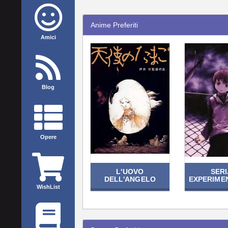
Anime Preferiti
Amici
Blog
Opere
L'UOVO
SER
DELL'ANGELO
EXPERIME
WishList