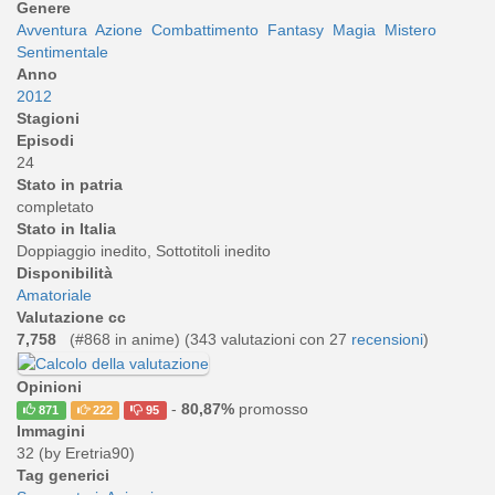
Genere
Avventura
Azione
Combattimento
Fantasy
Magia
Mistero
Sentimentale
Anno
2012
Stagioni
Episodi
24
Stato in patria
completato
Stato in Italia
Doppiaggio inedito, Sottotitoli inedito
Disponibilità
Amatoriale
Valutazione cc
7,758
(#868 in anime) (
343
valutazioni con 27
recensioni
)
Opinioni
-
80,87%
promosso
871
222
95
Immagini
32 (by Eretria90)
Tag generici