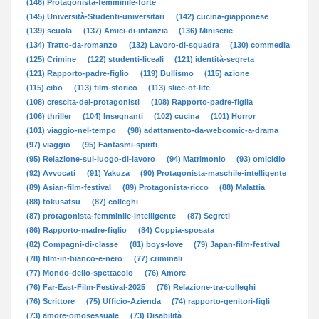
(146) Protagonista-femminile-forte
(145) Università-Studenti-universitari
(142) cucina-giapponese
(139) scuola
(137) Amici-di-infanzia
(136) Miniserie
(134) Tratto-da-romanzo
(132) Lavoro-di-squadra
(130) commedia
(125) Crimine
(122) studenti-liceali
(121) identità-segreta
(121) Rapporto-padre-figlio
(119) Bullismo
(115) azione
(115) cibo
(113) film-storico
(113) slice-of-life
(108) crescita-dei-protagonisti
(108) Rapporto-padre-figlia
(106) thriller
(104) Insegnanti
(102) cucina
(101) Horror
(101) viaggio-nel-tempo
(98) adattamento-da-webcomic-a-drama
(97) viaggio
(95) Fantasmi-spiriti
(95) Relazione-sul-luogo-di-lavoro
(94) Matrimonio
(93) omicidio
(92) Avvocati
(91) Yakuza
(90) Protagonista-maschile-intelligente
(89) Asian-film-festival
(89) Protagonista-ricco
(88) Malattia
(88) tokusatsu
(87) colleghi
(87) protagonista-femminile-intelligente
(87) Segreti
(86) Rapporto-madre-figlio
(84) Coppia-sposata
(82) Compagni-di-classe
(81) boys-love
(79) Japan-film-festival
(78) film-in-bianco-e-nero
(77) criminali
(77) Mondo-dello-spettacolo
(76) Amore
(76) Far-East-Film-Festival-2025
(76) Relazione-tra-colleghi
(76) Scrittore
(75) Ufficio-Azienda
(74) rapporto-genitori-figli
(73) amore-omosessuale
(73) Disabilità