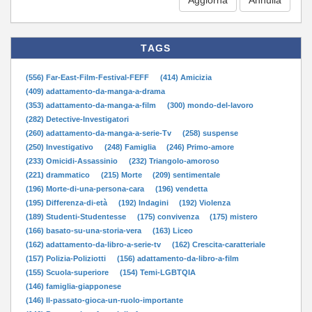
TAGS
(556) Far-East-Film-Festival-FEFF
(414) Amicizia
(409) adattamento-da-manga-a-drama
(353) adattamento-da-manga-a-film
(300) mondo-del-lavoro
(282) Detective-Investigatori
(260) adattamento-da-manga-a-serie-Tv
(258) suspense
(250) Investigativo
(248) Famiglia
(246) Primo-amore
(233) Omicidi-Assassinio
(232) Triangolo-amoroso
(221) drammatico
(215) Morte
(209) sentimentale
(196) Morte-di-una-persona-cara
(196) vendetta
(195) Differenza-di-età
(192) Indagini
(192) Violenza
(189) Studenti-Studentesse
(175) convivenza
(175) mistero
(166) basato-su-una-storia-vera
(163) Liceo
(162) adattamento-da-libro-a-serie-tv
(162) Crescita-caratteriale
(157) Polizia-Poliziotti
(156) adattamento-da-libro-a-film
(155) Scuola-superiore
(154) Temi-LGBTQIA
(146) famiglia-giapponese
(146) Il-passato-gioca-un-ruolo-importante