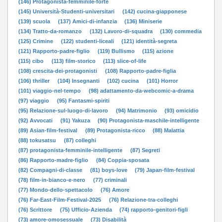
(146) Protagonista-femminile-forte
(145) Università-Studenti-universitari
(142) cucina-giapponese
(139) scuola
(137) Amici-di-infanzia
(136) Miniserie
(134) Tratto-da-romanzo
(132) Lavoro-di-squadra
(130) commedia
(125) Crimine
(122) studenti-liceali
(121) identità-segreta
(121) Rapporto-padre-figlio
(119) Bullismo
(115) azione
(115) cibo
(113) film-storico
(113) slice-of-life
(108) crescita-dei-protagonisti
(108) Rapporto-padre-figlia
(106) thriller
(104) Insegnanti
(102) cucina
(101) Horror
(101) viaggio-nel-tempo
(98) adattamento-da-webcomic-a-drama
(97) viaggio
(95) Fantasmi-spiriti
(95) Relazione-sul-luogo-di-lavoro
(94) Matrimonio
(93) omicidio
(92) Avvocati
(91) Yakuza
(90) Protagonista-maschile-intelligente
(89) Asian-film-festival
(89) Protagonista-ricco
(88) Malattia
(88) tokusatsu
(87) colleghi
(87) protagonista-femminile-intelligente
(87) Segreti
(86) Rapporto-madre-figlio
(84) Coppia-sposata
(82) Compagni-di-classe
(81) boys-love
(79) Japan-film-festival
(78) film-in-bianco-e-nero
(77) criminali
(77) Mondo-dello-spettacolo
(76) Amore
(76) Far-East-Film-Festival-2025
(76) Relazione-tra-colleghi
(76) Scrittore
(75) Ufficio-Azienda
(74) rapporto-genitori-figli
(73) amore-omosessuale
(73) Disabilità