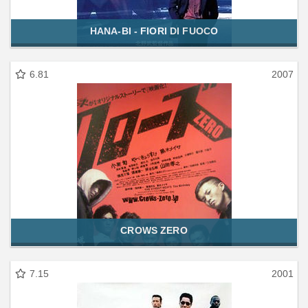
HANA-BI - FIORI DI FUOCO
6.81
2007
CROWS ZERO
7.15
2001