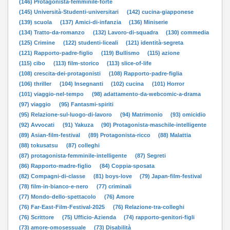
(146) Protagonista-femminile-forte
(145) Università-Studenti-universitari
(142) cucina-giapponese
(139) scuola
(137) Amici-di-infanzia
(136) Miniserie
(134) Tratto-da-romanzo
(132) Lavoro-di-squadra
(130) commedia
(125) Crimine
(122) studenti-liceali
(121) identità-segreta
(121) Rapporto-padre-figlio
(119) Bullismo
(115) azione
(115) cibo
(113) film-storico
(113) slice-of-life
(108) crescita-dei-protagonisti
(108) Rapporto-padre-figlia
(106) thriller
(104) Insegnanti
(102) cucina
(101) Horror
(101) viaggio-nel-tempo
(98) adattamento-da-webcomic-a-drama
(97) viaggio
(95) Fantasmi-spiriti
(95) Relazione-sul-luogo-di-lavoro
(94) Matrimonio
(93) omicidio
(92) Avvocati
(91) Yakuza
(90) Protagonista-maschile-intelligente
(89) Asian-film-festival
(89) Protagonista-ricco
(88) Malattia
(88) tokusatsu
(87) colleghi
(87) protagonista-femminile-intelligente
(87) Segreti
(86) Rapporto-madre-figlio
(84) Coppia-sposata
(82) Compagni-di-classe
(81) boys-love
(79) Japan-film-festival
(78) film-in-bianco-e-nero
(77) criminali
(77) Mondo-dello-spettacolo
(76) Amore
(76) Far-East-Film-Festival-2025
(76) Relazione-tra-colleghi
(76) Scrittore
(75) Ufficio-Azienda
(74) rapporto-genitori-figli
(73) amore-omosessuale
(73) Disabilità