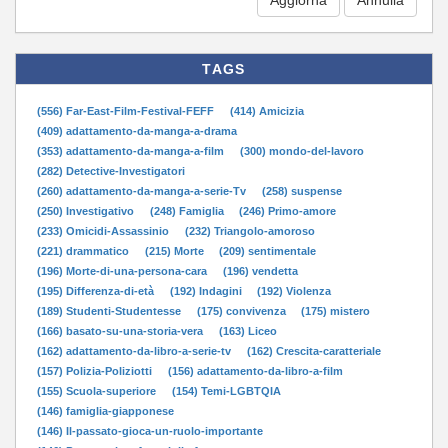
TAGS
(556) Far-East-Film-Festival-FEFF
(414) Amicizia
(409) adattamento-da-manga-a-drama
(353) adattamento-da-manga-a-film
(300) mondo-del-lavoro
(282) Detective-Investigatori
(260) adattamento-da-manga-a-serie-Tv
(258) suspense
(250) Investigativo
(248) Famiglia
(246) Primo-amore
(233) Omicidi-Assassinio
(232) Triangolo-amoroso
(221) drammatico
(215) Morte
(209) sentimentale
(196) Morte-di-una-persona-cara
(196) vendetta
(195) Differenza-di-età
(192) Indagini
(192) Violenza
(189) Studenti-Studentesse
(175) convivenza
(175) mistero
(166) basato-su-una-storia-vera
(163) Liceo
(162) adattamento-da-libro-a-serie-tv
(162) Crescita-caratteriale
(157) Polizia-Poliziotti
(156) adattamento-da-libro-a-film
(155) Scuola-superiore
(154) Temi-LGBTQIA
(146) famiglia-giapponese
(146) Il-passato-gioca-un-ruolo-importante