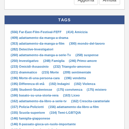
TAGS
(556) Far-East-Film-Festival-FEFF
(414) Amicizia
(409) adattamento-da-manga-a-drama
(353) adattamento-da-manga-a-film
(300) mondo-del-lavoro
(282) Detective-Investigatori
(260) adattamento-da-manga-a-serie-Tv
(258) suspense
(250) Investigativo
(248) Famiglia
(246) Primo-amore
(233) Omicidi-Assassinio
(232) Triangolo-amoroso
(221) drammatico
(215) Morte
(209) sentimentale
(196) Morte-di-una-persona-cara
(196) vendetta
(195) Differenza-di-età
(192) Indagini
(192) Violenza
(189) Studenti-Studentesse
(175) convivenza
(175) mistero
(166) basato-su-una-storia-vera
(163) Liceo
(162) adattamento-da-libro-a-serie-tv
(162) Crescita-caratteriale
(157) Polizia-Poliziotti
(156) adattamento-da-libro-a-film
(155) Scuola-superiore
(154) Temi-LGBTQIA
(146) famiglia-giapponese
(146) Il-passato-gioca-un-ruolo-importante