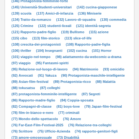
(146) Protagonista-femminile-forte
(145) Università-Studenti-universitari
(142) cucina-giapponese
(139) scuola
(137) Amici-di-infanzia
(136) Miniserie
(134) Tratto-da-romanzo
(132) Lavoro-di-squadra
(130) commedia
(125) Crimine
(122) studenti-liceali
(121) identità-segreta
(121) Rapporto-padre-figlio
(119) Bullismo
(115) azione
(115) cibo
(113) film-storico
(113) slice-of-life
(108) crescita-dei-protagonisti
(108) Rapporto-padre-figlia
(106) thriller
(104) Insegnanti
(102) cucina
(101) Horror
(101) viaggio-nel-tempo
(98) adattamento-da-webcomic-a-drama
(97) viaggio
(95) Fantasmi-spiriti
(95) Relazione-sul-luogo-di-lavoro
(94) Matrimonio
(93) omicidio
(92) Avvocati
(91) Yakuza
(90) Protagonista-maschile-intelligente
(89) Asian-film-festival
(89) Protagonista-ricco
(88) Malattia
(88) tokusatsu
(87) colleghi
(87) protagonista-femminile-intelligente
(87) Segreti
(86) Rapporto-madre-figlio
(84) Coppia-sposata
(82) Compagni-di-classe
(81) boys-love
(79) Japan-film-festival
(78) film-in-bianco-e-nero
(77) criminali
(77) Mondo-dello-spettacolo
(76) Amore
(76) Far-East-Film-Festival-2025
(76) Relazione-tra-colleghi
(76) Scrittore
(75) Ufficio-Azienda
(74) rapporto-genitori-figli
(73) amore-omosessuale
(73) Disabilità