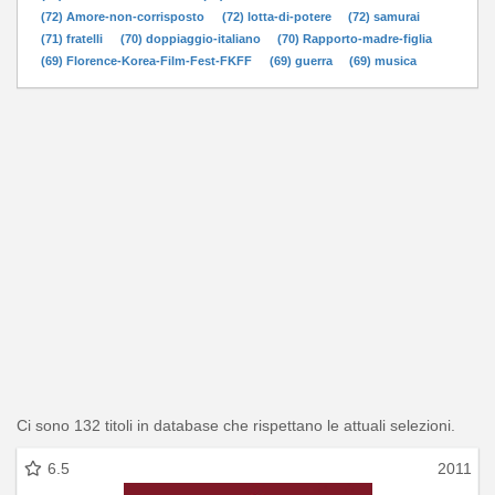
(72) Amore-non-corrisposto
(72) lotta-di-potere
(72) samurai
(71) fratelli
(70) doppiaggio-italiano
(70) Rapporto-madre-figlia
(69) Florence-Korea-Film-Fest-FKFF
(69) guerra
(69) musica
Ci sono 132 titoli in database che rispettano le attuali selezioni.
6.5
2011