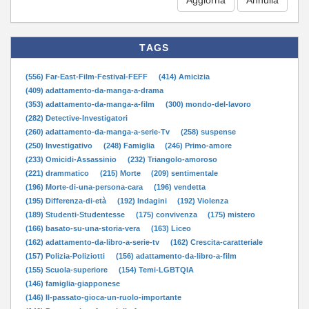
TAGS
(556) Far-East-Film-Festival-FEFF
(414) Amicizia
(409) adattamento-da-manga-a-drama
(353) adattamento-da-manga-a-film
(300) mondo-del-lavoro
(282) Detective-Investigatori
(260) adattamento-da-manga-a-serie-Tv
(258) suspense
(250) Investigativo
(248) Famiglia
(246) Primo-amore
(233) Omicidi-Assassinio
(232) Triangolo-amoroso
(221) drammatico
(215) Morte
(209) sentimentale
(196) Morte-di-una-persona-cara
(196) vendetta
(195) Differenza-di-età
(192) Indagini
(192) Violenza
(189) Studenti-Studentesse
(175) convivenza
(175) mistero
(166) basato-su-una-storia-vera
(163) Liceo
(162) adattamento-da-libro-a-serie-tv
(162) Crescita-caratteriale
(157) Polizia-Poliziotti
(156) adattamento-da-libro-a-film
(155) Scuola-superiore
(154) Temi-LGBTQIA
(146) famiglia-giapponese
(146) Il-passato-gioca-un-ruolo-importante