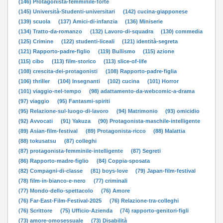
(146) Protagonista-femminile-forte
(145) Università-Studenti-universitari
(142) cucina-giapponese
(139) scuola
(137) Amici-di-infanzia
(136) Miniserie
(134) Tratto-da-romanzo
(132) Lavoro-di-squadra
(130) commedia
(125) Crimine
(122) studenti-liceali
(121) identità-segreta
(121) Rapporto-padre-figlio
(119) Bullismo
(115) azione
(115) cibo
(113) film-storico
(113) slice-of-life
(108) crescita-dei-protagonisti
(108) Rapporto-padre-figlia
(106) thriller
(104) Insegnanti
(102) cucina
(101) Horror
(101) viaggio-nel-tempo
(98) adattamento-da-webcomic-a-drama
(97) viaggio
(95) Fantasmi-spiriti
(95) Relazione-sul-luogo-di-lavoro
(94) Matrimonio
(93) omicidio
(92) Avvocati
(91) Yakuza
(90) Protagonista-maschile-intelligente
(89) Asian-film-festival
(89) Protagonista-ricco
(88) Malattia
(88) tokusatsu
(87) colleghi
(87) protagonista-femminile-intelligente
(87) Segreti
(86) Rapporto-madre-figlio
(84) Coppia-sposata
(82) Compagni-di-classe
(81) boys-love
(79) Japan-film-festival
(78) film-in-bianco-e-nero
(77) criminali
(77) Mondo-dello-spettacolo
(76) Amore
(76) Far-East-Film-Festival-2025
(76) Relazione-tra-colleghi
(76) Scrittore
(75) Ufficio-Azienda
(74) rapporto-genitori-figli
(73) amore-omosessuale
(73) Disabilità