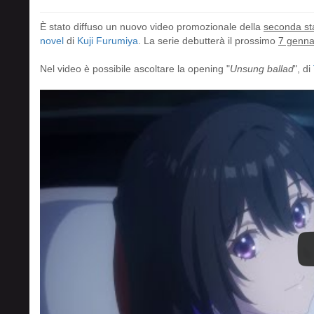
È stato diffuso un nuovo video promozionale della
seconda st
novel
di
Kuji Furumiya
. La serie debutterà il prossimo
7 genna
Nel video è possibile ascoltare la opening "
Unsung ballad
", di