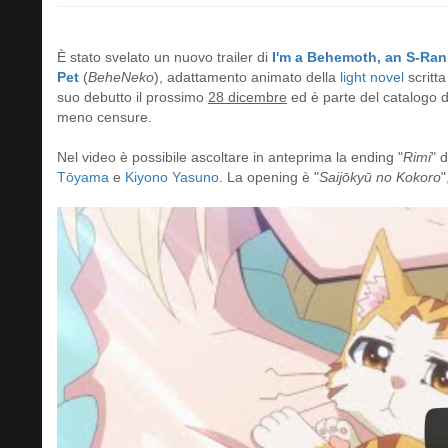
È stato svelato un nuovo trailer di
I'm a Behemoth, an S-Ranke
Pet
(
BeheNeko
), adattamento animato della
light novel
scritt
suo debutto il prossimo
28 dicembre
ed è parte del catalogo 
meno censure.
Nel video è possibile ascoltare in anteprima la ending "
Rimi
" 
Tōyama
e
Kiyono Yasuno
. La opening è "
Saijōkyū no Kokoro
"