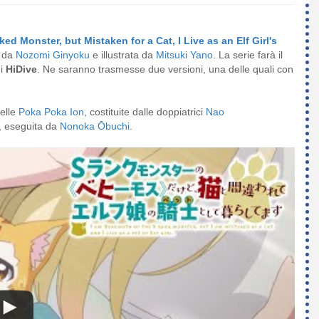
d Monster, but Mistaken for a Cat, I Live as an Elf Girl's
a da
Nozomi Ginyoku
e illustrata da
Mitsuki Yano
. La serie farà il
di
HiDive
. Ne saranno trasmesse due versioni, una delle quali con
delle
Poka Poka Ion
, costituite dalle doppiatrici
Nao
, eseguita da
Nonoka Ōbuchi
.