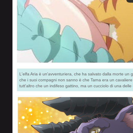
L'elfa Aria è un'avventuriera, che ha salvato dalla morte un 
che i suoi compagni non sanno è che Tama era un cavaliere n
tutt'altro che un indifeso gattino, ma un cucciolo di una del