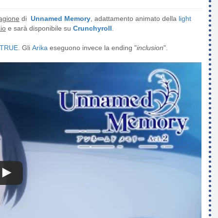
agione
di
Unnamed Memory
, adattamento animato della
light
io
e sarà disponibile su
Crunchyroll
.
TRUE
. Gli
Arika
eseguono invece la ending "
inclusion
".