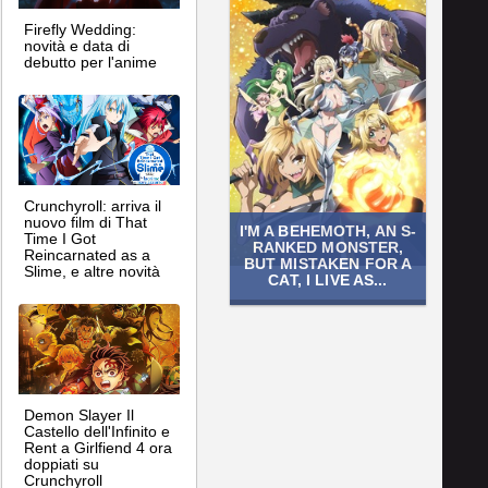
Firefly Wedding:
novità e data di
debutto per l'anime
Crunchyroll: arriva il
nuovo film di That
I'M A BEHEMOTH, AN S-
Time I Got
RANKED MONSTER,
Reincarnated as a
BUT MISTAKEN FOR A
Slime, e altre novità
CAT, I LIVE AS...
Demon Slayer Il
Castello dell'Infinito e
Rent a Girlfiend 4 ora
doppiati su
Crunchyroll