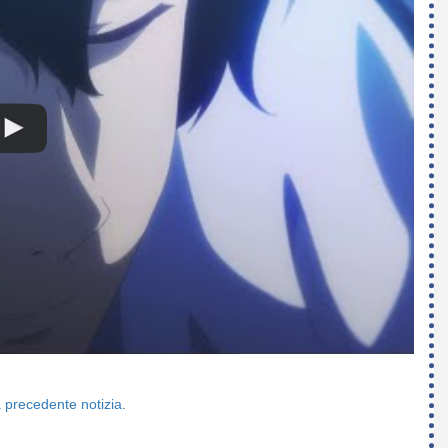
 precedente notizia
.