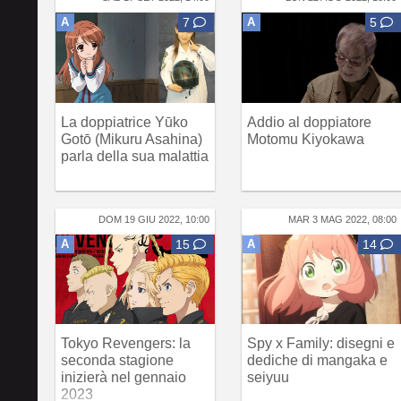
A
7
A
5
La doppiatrice Yūko
Addio al doppiatore
Gotō (Mikuru Asahina)
Motomu Kiyokawa
parla della sua malattia
DOM 19 GIU 2022, 10:00
MAR 3 MAG 2022, 08:00
A
15
A
14
Tokyo Revengers: la
Spy x Family: disegni e
seconda stagione
dediche di mangaka e
inizierà nel gennaio
seiyuu
2023