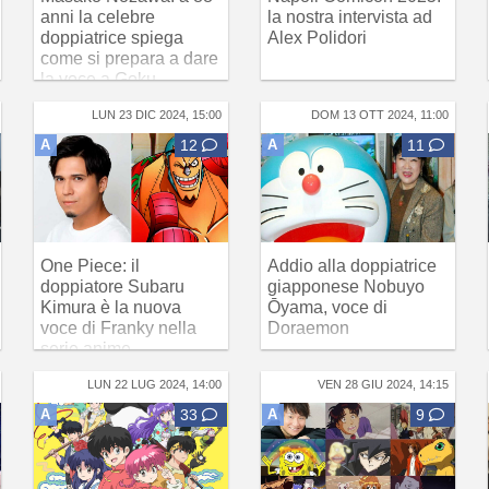
anni la celebre
la nostra intervista ad
doppiatrice spiega
Alex Polidori
come si prepara a dare
la voce a Goku
LUN 23 DIC 2024, 15:00
DOM 13 OTT 2024, 11:00
A
12
A
11
One Piece: il
Addio alla doppiatrice
doppiatore Subaru
giapponese Nobuyo
Kimura è la nuova
Ōyama, voce di
voce di Franky nella
Doraemon
serie anime
LUN 22 LUG 2024, 14:00
VEN 28 GIU 2024, 14:15
A
33
A
9