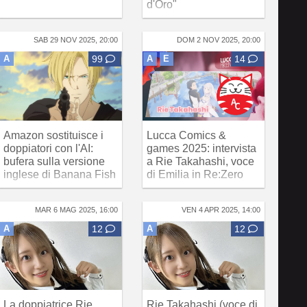
d'Oro"
SAB 29 NOV 2025, 20:00
DOM 2 NOV 2025, 20:00
A
99
A
E
14
Amazon sostituisce i
Lucca Comics &
doppiatori con l'AI:
games 2025: intervista
bufera sulla versione
a Rie Takahashi, voce
inglese di Banana Fish
di Emilia in Re:Zero
MAR 6 MAG 2025, 16:00
VEN 4 APR 2025, 14:00
A
12
A
12
La doppiatrice Rie
Rie Takahashi (voce di