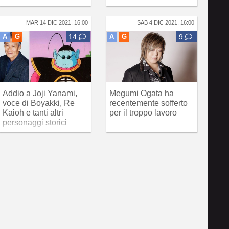
MAR 14 DIC 2021, 16:00
SAB 4 DIC 2021, 16:00
A
G
14
A
G
9
Addio a Joji Yanami,
Megumi Ogata ha
voce di Boyakki, Re
recentemente sofferto
Kaioh e tanti altri
per il troppo lavoro
personaggi storici