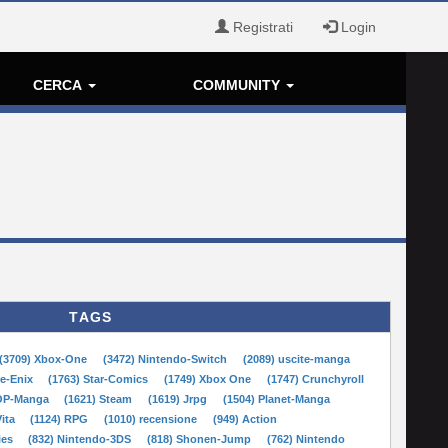
Registrati
Login
CERCA
COMMUNITY
TAGS
(3709) Xbox-One
(3472) Nintendo-Switch
(2089) uscite-manga
re-Enix
(1763) Star-Comics
(1749) Xbox One
(1747) Crunchyroll
POP-Manga
(1621) Steam
(1619) Jrpg
(1504) Planet-Manga
Vita
(1124) RPG
(1010) recensione
(949) Action
ies
(832) Nintendo-3DS
(818) Shonen-Jump
(762) Nintendo