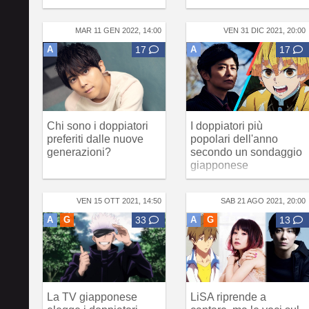
MAR 11 GEN 2022, 14:00
VEN 31 DIC 2021, 20:00
A
17
A
17
Chi sono i doppiatori
I doppiatori più
preferiti dalle nuove
popolari dell'anno
generazioni?
secondo un sondaggio
giapponese
VEN 15 OTT 2021, 14:50
SAB 21 AGO 2021, 20:00
A
G
33
A
G
13
La TV giapponese
LiSA riprende a