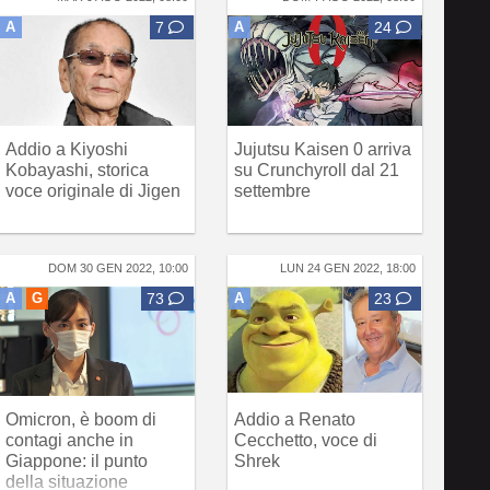
A
7
A
24
Addio a Kiyoshi
Jujutsu Kaisen 0 arriva
Kobayashi, storica
su Crunchyroll dal 21
voce originale di Jigen
settembre
DOM 30 GEN 2022, 10:00
LUN 24 GEN 2022, 18:00
A
G
73
A
23
Omicron, è boom di
Addio a Renato
contagi anche in
Cecchetto, voce di
Giappone: il punto
Shrek
della situazione