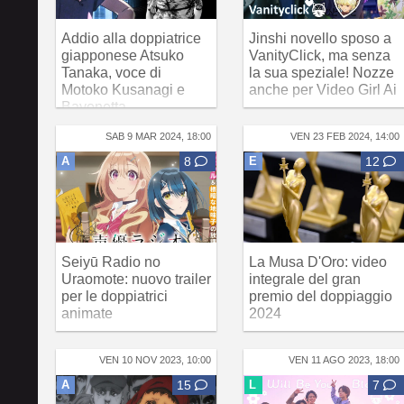
Addio alla doppiatrice
Jinshi novello sposo a
giapponese Atsuko
VanityClick, ma senza
Tanaka, voce di
la sua speziale! Nozze
Motoko Kusanagi e
anche per Video Girl Ai
Bayonetta
SAB 9 MAR 2024, 18:00
VEN 23 FEB 2024, 14:00
A
8
E
12
Seiyū Radio no
La Musa D'Oro: video
Uraomote: nuovo trailer
integrale del gran
per le doppiatrici
premio del doppiaggio
animate
2024
VEN 10 NOV 2023, 10:00
VEN 11 AGO 2023, 18:00
A
15
L
7