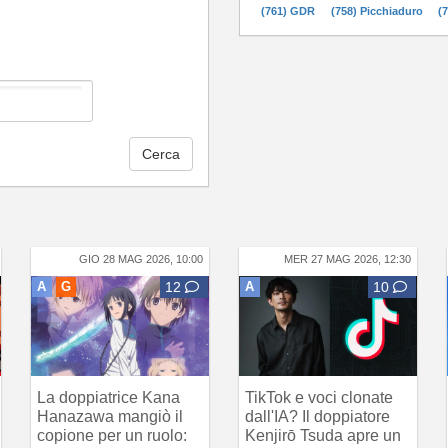
(761) GDR
(758) Picchiaduro
(
Cerca
GIO 28 MAG 2026, 10:00
MER 27 MAG 2026, 12:30
A
G
12
A
10
La doppiatrice Kana
TikTok e voci clonate
Hanazawa mangiò il
dall'IA? Il doppiatore
copione per un ruolo:
Kenjirō Tsuda apre un