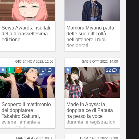
Seiyū Awards: risultati
Mamoru Miyano parla
della diciassettesima
delle sue difficoltà
edizione
nell'ottenere i ruoli
desiderati
GIO 24 NOV 2022, 12:00
SAB 8 OTT 2022, 14:00
A
L
G
17
A
22
Scoperto il matrimonio
Made in Abyss: la
del doppiatore
doppiatrice di Faputa
Takahiro Sakurai,
ha perso la voce
sviene l'amante a
durante le registrazioni
VanityClick
MAR 9 AGO 2022, 08:00
DOM 7 AGO 2022, 08:00