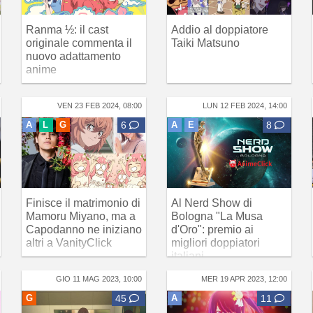
Ranma ½: il cast
Addio al doppiatore
originale commenta il
Taiki Matsuno
nuovo adattamento
anime
VEN 23 FEB 2024, 08:00
LUN 12 FEB 2024, 14:00
A
L
G
6
A
E
8
Finisce il matrimonio di
Al Nerd Show di
Mamoru Miyano, ma a
Bologna "La Musa
Capodanno ne iniziano
d'Oro": premio ai
altri a VanityClick
migliori doppiatori
italiani
GIO 11 MAG 2023, 10:00
MER 19 APR 2023, 12:00
G
45
A
11