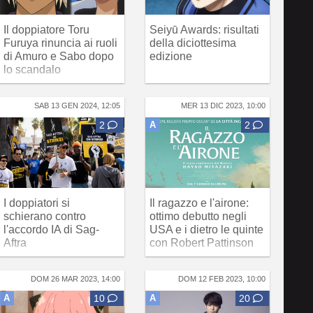
Il doppiatore Toru
Seiyū Awards: risultati
Furuya rinuncia ai ruoli
della diciottesima
di Amuro e Sabo dopo
edizione
lo scandalo
SAB 13 GEN 2024, 12:05
MER 13 DIC 2023, 10:00
2
A
2
I doppiatori si
Il ragazzo e l'airone:
schierano contro
ottimo debutto negli
l'accordo IA di Sag-
USA e i dietro le quinte
Aftra
con Robert Pattinson
DOM 26 MAR 2023, 14:00
DOM 12 FEB 2023, 10:00
A
10
A
20