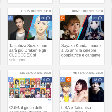
LUN 27 DIC 2021, 14:00
DOM 19 DIC 2021, 16:00
A
30
G
32
Tatsuhiza Suzuki non
Sayaka Kanda, muore
sarà più Draken e gli
a 35 anni la celebre
OLDCODEX si
doppiatrice e cantante
sciolgono
GIO 19 AGO 2021, 00:00
MER 4 AGO 2021, 15:00
A
9
A
G
18
CUE!: il gioco delle
LiSA e Tatsuhisa