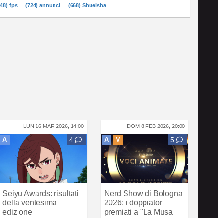
748) fps
(724) annunci
(668) Shueisha
LUN 16 MAR 2026, 14:00
DOM 8 FEB 2026, 20:00
A
4
A
V
5
Seiyū Awards: risultati
Nerd Show di Bologna
della ventesima
2026: i doppiatori
edizione
premiati a "La Musa