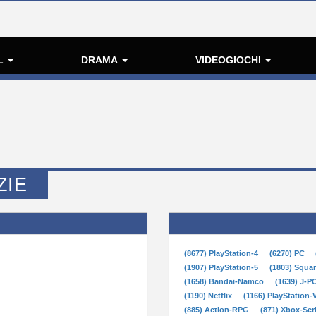
L
DRAMA
VIDEOGIOCHI
ZIE
(8677) PlayStation-4
(6270) PC
(1907) PlayStation-5
(1803) Squa
(1658) Bandai-Namco
(1639) J-
(1190) Netflix
(1166) PlayStation-
(885) Action-RPG
(871) Xbox-Ser