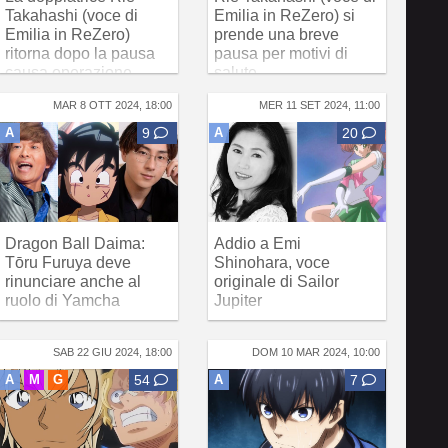
Takahashi (voce di
Emilia in ReZero) si
Emilia in ReZero)
prende una breve
ritorna dopo la pausa
pausa per motivi di
causa operazione
salute
MAR 8 OTT 2024, 18:00
MER 11 SET 2024, 11:00
A
9
A
20
Dragon Ball Daima:
Addio a Emi
Tōru Furuya deve
Shinohara, voce
rinunciare anche al
originale di Sailor
ruolo di Yamcha
Jupiter
SAB 22 GIU 2024, 18:00
DOM 10 MAR 2024, 10:00
A
M
G
54
A
7