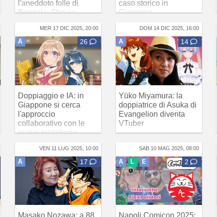
l'aneddoto folle di
caso storico in
Bungaku Shoujo
Giappone
MER 17 DIC 2025, 20:00
DOM 14 DIC 2025, 16:00
A
26
A
14
Doppiaggio e IA: in
Yūko Miyamura: la
Giappone si cerca
doppiatrice di Asuka di
l'approccio
Evangelion diventa
collaborativo con le
VTuber
nuove tecnologie
VEN 11 LUG 2025, 10:00
SAB 10 MAG 2025, 08:00
A
17
A
L
E
2
Masako Nozawa: a 88
Napoli Comicon 2025: