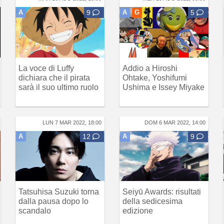
A
9
A
G
5
La voce di Luffy
Addio a Hiroshi
dichiara che il pirata
Ohtake, Yoshifumi
sarà il suo ultimo ruolo
Ushima e Issey Miyake
LUN 7 MAR 2022, 18:00
DOM 6 MAR 2022, 14:00
A
12
A
9
Tatsuhisa Suzuki torna
Seiyū Awards: risultati
dalla pausa dopo lo
della sedicesima
scandalo
edizione