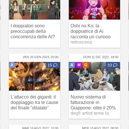
I doppiatori sono
Oshi no Ko: la
preoccupati della
doppiatrice di Ai
concorrenza delle AI?
racconta un curioso
retroscena
VEN 20 GEN 2023, 20:00
DOM 11 DIC 2022, 18:00
A
15
A
M
G
33
L'attacco dei giganti: il
Nuovo sistema di
doppiaggio tra le cause
fatturazione in
del finale "dilatato"
Giappone: oltre il 20%
degli artisti teme la
bancarotta
MAR 16 AGO 2022, 10:00
MER 10 AGO 2022, 08:00