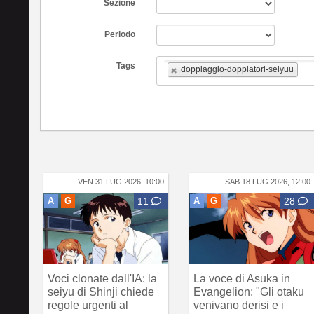
Sezione
Periodo
Tags
doppiaggio-doppiatori-seiyuu
VEN 31 LUG 2026, 10:00
SAB 18 LUG 2026, 12:00
A
G
11
A
G
28
Voci clonate dall'IA: la
La voce di Asuka in
seiyu di Shinji chiede
Evangelion: "Gli otaku
regole urgenti al
venivano derisi e i