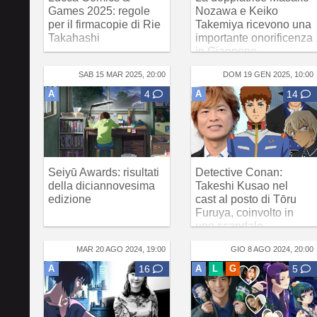
Games 2025: regole
Nozawa e Keiko
per il firmacopie di Rie
Takemiya ricevono una
Takahashi
importante onorificenza
in Giappone
SAB 15 MAR 2025, 20:00
DOM 19 GEN 2025, 10:00
A
4
A
14
Seiyū Awards: risultati
Detective Conan:
della diciannovesima
Takeshi Kusao nel
edizione
cast al posto di Tōru
Furuya, coinvolto in
uno scandalo
MAR 20 AGO 2024, 19:00
GIO 8 AGO 2024, 20:00
A
16
A
L
G
5