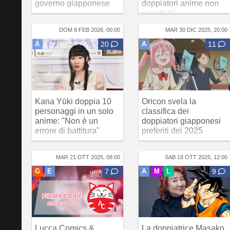
governo giapponese
doppiatori anime non
rispettati"
DOM 8 FEB 2026, 00:00
MAR 30 DIC 2025, 20:00
A
20
A
11
Kana Yūki doppia 10
Oricon svela la
personaggi in un solo
classifica dei
anime: "Non è un
doppiatori giapponesi
errore di battitura"
preferiti del 2025
MAR 21 OTT 2025, 08:00
SAB 18 OTT 2025, 12:00
G
E
7
A
M
L
9
Lucca Comics &
La doppiatrice Masako