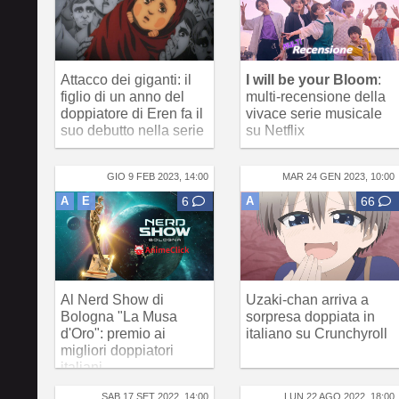
Attacco dei giganti: il
I will be your Bloom
:
figlio di un anno del
multi-recensione della
doppiatore di Eren fa il
vivace serie musicale
suo debutto nella serie
su Netflix
GIO 9 FEB 2023, 14:00
MAR 24 GEN 2023, 10:00
A
E
6
A
66
Al Nerd Show di
Uzaki-chan arriva a
Bologna "La Musa
sorpresa doppiata in
d'Oro": premio ai
italiano su Crunchyroll
migliori doppiatori
italiani
SAB 17 SET 2022, 14:00
LUN 22 AGO 2022, 18:00