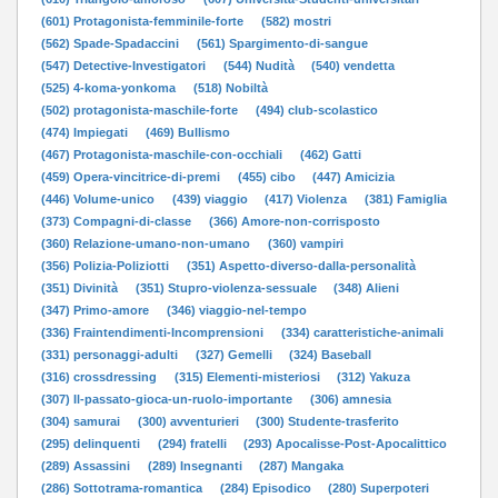
(601) Protagonista-femminile-forte
(582) mostri
(562) Spade-Spadaccini
(561) Spargimento-di-sangue
(547) Detective-Investigatori
(544) Nudità
(540) vendetta
(525) 4-koma-yonkoma
(518) Nobiltà
(502) protagonista-maschile-forte
(494) club-scolastico
(474) Impiegati
(469) Bullismo
(467) Protagonista-maschile-con-occhiali
(462) Gatti
(459) Opera-vincitrice-di-premi
(455) cibo
(447) Amicizia
(446) Volume-unico
(439) viaggio
(417) Violenza
(381) Famiglia
(373) Compagni-di-classe
(366) Amore-non-corrisposto
(360) Relazione-umano-non-umano
(360) vampiri
(356) Polizia-Poliziotti
(351) Aspetto-diverso-dalla-personalità
(351) Divinità
(351) Stupro-violenza-sessuale
(348) Alieni
(347) Primo-amore
(346) viaggio-nel-tempo
(336) Fraintendimenti-Incomprensioni
(334) caratteristiche-animali
(331) personaggi-adulti
(327) Gemelli
(324) Baseball
(316) crossdressing
(315) Elementi-misteriosi
(312) Yakuza
(307) Il-passato-gioca-un-ruolo-importante
(306) amnesia
(304) samurai
(300) avventurieri
(300) Studente-trasferito
(295) delinquenti
(294) fratelli
(293) Apocalisse-Post-Apocalittico
(289) Assassini
(289) Insegnanti
(287) Mangaka
(286) Sottotrama-romantica
(284) Episodico
(280) Superpoteri