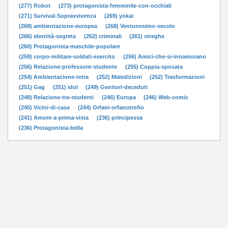
(277) Robot
(273) protagonista-femminile-con-occhiali
(271) Survival-Sopravvivenza
(269) yokai
(268) ambientazione-europea
(268) Ventunesimo-secolo
(266) identità-segreta
(262) criminali
(261) streghe
(260) Protagonista-maschile-popolare
(259) corpo-militare-soldati-esercito
(256) Amici-che-si-innamorano
(256) Relazione-professore-studente
(255) Coppia-sposata
(254) Ambientazione-tetra
(252) Maledizioni
(252) Trasformazioni
(251) Gag
(251) idol
(249) Genitori-deceduti
(248) Relazione-tra-studenti
(246) Europa
(246) Web-comic
(245) Vicini-di-casa
(244) Orfani-orfanotrofio
(241) Amore-a-prima-vista
(236) principessa
(236) Protagonista-bella