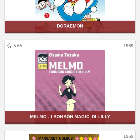
DORAEMON
5.65
1969
MELMO - I BONBON MAGICI DI LILLY
1969