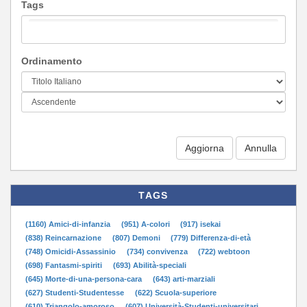
Tags
Ordinamento
Aggiorna
TAGS
(1160) Amici-di-infanzia
(951) A-colori
(917) isekai
(838) Reincarnazione
(807) Demoni
(779) Differenza-di-età
(748) Omicidi-Assassinio
(734) convivenza
(722) webtoon
(698) Fantasmi-spiriti
(693) Abilità-speciali
(645) Morte-di-una-persona-cara
(643) arti-marziali
(627) Studenti-Studentesse
(622) Scuola-superiore
(610) Triangolo-amoroso
(607) Università-Studenti-universitari