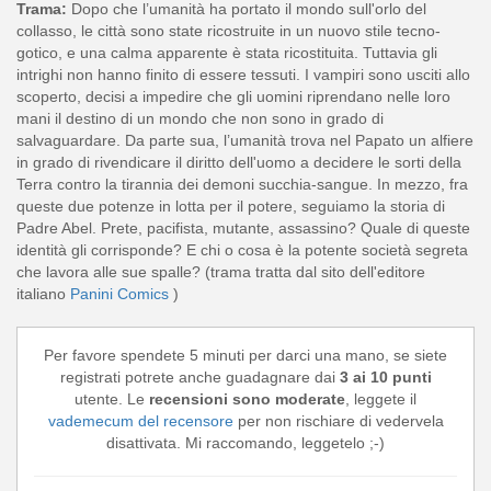
Trama:
Dopo che l’umanità ha portato il mondo sull'orlo del
collasso, le città sono state ricostruite in un nuovo stile tecno-
gotico, e una calma apparente è stata ricostituita. Tuttavia gli
intrighi non hanno finito di essere tessuti. I vampiri sono usciti allo
scoperto, decisi a impedire che gli uomini riprendano nelle loro
mani il destino di un mondo che non sono in grado di
salvaguardare. Da parte sua, l’umanità trova nel Papato un alfiere
in grado di rivendicare il diritto dell'uomo a decidere le sorti della
Terra contro la tirannia dei demoni succhia-sangue. In mezzo, fra
queste due potenze in lotta per il potere, seguiamo la storia di
Padre Abel. Prete, pacifista, mutante, assassino? Quale di queste
identità gli corrisponde? E chi o cosa è la potente società segreta
che lavora alle sue spalle? (trama tratta dal sito dell'editore
italiano
Panini Comics
)
Per favore spendete 5 minuti per darci una mano, se siete
registrati potrete anche guadagnare dai
3 ai 10 punti
utente. Le
recensioni sono moderate
, leggete il
vademecum del recensore
per non rischiare di vedervela
disattivata. Mi raccomando, leggetelo ;-)