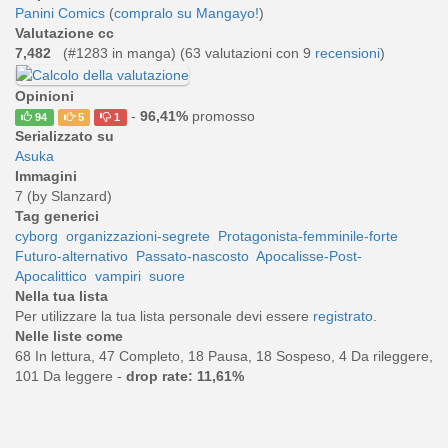
Panini Comics
(
compralo su Mangayo!
)
Valutazione cc
7,482
(#1283 in manga) (
63
valutazioni con 9
recensioni
)
Opinioni
-
96,41%
promosso
94
5
1
Serializzato su
Asuka
Immagini
7 (by Slanzard)
Tag generici
cyborg
organizzazioni-segrete
Protagonista-femminile-forte
Futuro-alternativo
Passato-nascosto
Apocalisse-Post-
Apocalittico
vampiri
suore
Nella tua lista
Per utilizzare la tua lista personale devi essere
registrato
.
Nelle liste come
68 In lettura, 47 Completo, 18 Pausa, 18 Sospeso, 4 Da rileggere,
101 Da leggere -
drop rate: 11,61%