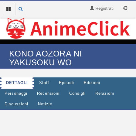
Registrati
KONO AOZORA NI
YAKUSOKU WO
DETTAGLI
Staff
Episodi
Edizioni
Personaggi
Recensioni
Consigli
Relazioni
Discussioni
Notizie