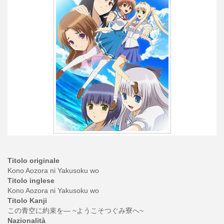
Titolo originale
Kono Aozora ni Yakusoku wo
Titolo inglese
Kono Aozora ni Yakusoku wo
Titolo Kanji
この青空に約束を― ~ようこそつぐみ寮へ~
Nazionalità