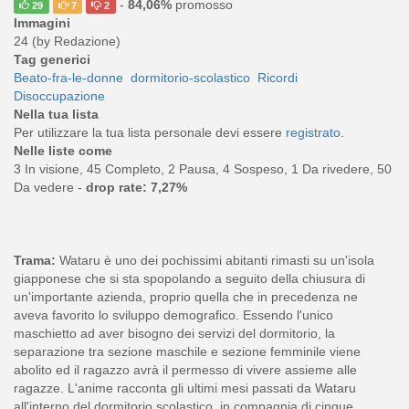
-
84,06%
promosso
29
7
2
Immagini
24 (by Redazione)
Tag generici
Beato-fra-le-donne
dormitorio-scolastico
Ricordi
Disoccupazione
Nella tua lista
Per utilizzare la tua lista personale devi essere
registrato
.
Nelle liste come
3 In visione, 45 Completo, 2 Pausa, 4 Sospeso, 1 Da rivedere, 50
Da vedere -
drop rate: 7,27%
Trama:
Wataru è uno dei pochissimi abitanti rimasti su un'isola
giapponese che si sta spopolando a seguito della chiusura di
un'importante azienda, proprio quella che in precedenza ne
aveva favorito lo sviluppo demografico. Essendo l'unico
maschietto ad aver bisogno dei servizi del dormitorio, la
separazione tra sezione maschile e sezione femminile viene
abolito ed il ragazzo avrà il permesso di vivere assieme alle
ragazze. L'anime racconta gli ultimi mesi passati da Wataru
all'interno del dormitorio scolastico, in compagnia di cinque