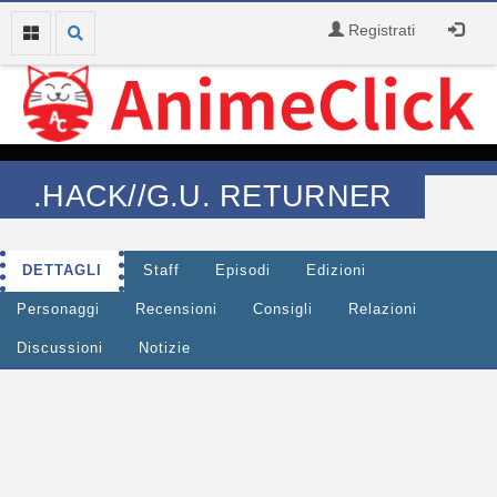
Registrati
.HACK//G.U. RETURNER
DETTAGLI
Staff
Episodi
Edizioni
Personaggi
Recensioni
Consigli
Relazioni
Discussioni
Notizie