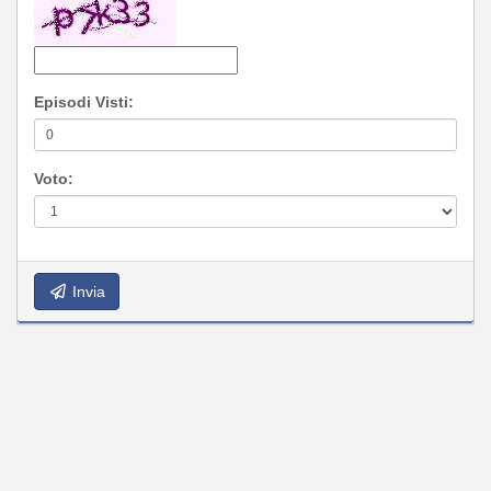
Episodi Visti:
Voto:
Invia