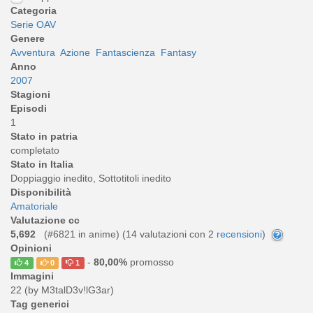
Categoria
Serie OAV
Genere
Avventura
Azione
Fantascienza
Fantasy
Anno
2007
Stagioni
Episodi
1
Stato in patria
completato
Stato in Italia
Doppiaggio inedito, Sottotitoli inedito
Disponibilità
Amatoriale
Valutazione cc
5,692
(#6821 in anime) (
14
valutazioni con 2
recensioni
)
Opinioni
-
80,00%
promosso
4
0
1
Immagini
22 (by M3talD3v!lG3ar)
Tag generici