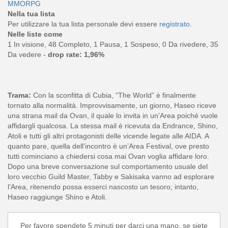
MMORPG
Nella tua lista
Per utilizzare la tua lista personale devi essere
registrato
.
Nelle liste come
1 In visione, 48 Completo, 1 Pausa, 1 Sospeso, 0 Da rivedere, 35
Da vedere -
drop rate: 1,96%
Trama:
Con la sconfitta di Cubia, “The World” è finalmente
tornato alla normalità. Improvvisamente, un giorno, Haseo riceve
una strana mail da Ovan, il quale lo invita in un’Area poiché vuole
affidargli qualcosa. La stessa mail è ricevuta da Endrance, Shino,
Atoli e tutti gli altri protagonisti delle vicende legate alle AIDA. A
quanto pare, quella dell’incontro è un’Area Festival, ove presto
tutti cominciano a chiedersi cosa mai Ovan voglia affidare loro.
Dopo una breve conversazione sul comportamento usuale del
loro vecchio Guild Master, Tabby e Sakisaka vanno ad esplorare
l’Area, ritenendo possa esserci nascosto un tesoro; intanto,
Haseo raggiunge Shino e Atoli.
Per favore spendete 5 minuti per darci una mano, se siete