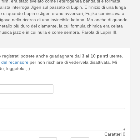
film, era stato svelato come l'eterogenea banda si è formata.
sta interroga Jigen sul passato di Lupin. È l'inizio di una lunga
are di quando Lupin e Jigen erano avversari, Fujiko cominciava a
igava nella ricerca di una invincibile katana. Ma anche di quando
 metallo più duro del diamante, la cui formula chimica era celata
usica jazz e in cui nulla è come sembra. Parola di Lupin III.
e registrati potrete anche guadagnare dai
3 ai 10 punti
utente.
del recensore
per non rischiare di vedervela disattivata. Mi
, leggetelo ;-)
Caratteri
0