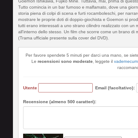
Goemon Ishikawa, Fujiko Mine. Tuttavia, mai, prima di questo 
Tutto comincia in un bar fumoso e malfamato, dove una giornali
storia piena di colpi di scena e furti rocamboleschi, per narr
mostrare le proprie doti di doppio-giochista e Goemon si prod
tutti erano interessati a uno strano cilindro realizzato con un
all'interno dello stesso. Un film che scorre come un brano di m
(Trama ufficiale presente sulla cover del DVD).
Per favore spendete 5 minuti per darci una mano, se siet
Le
recensioni sono moderate
, leggete il
vademecum 
raccomando
Utente
Email (facoltativo):
Recensione (almeno 500 caratteri):