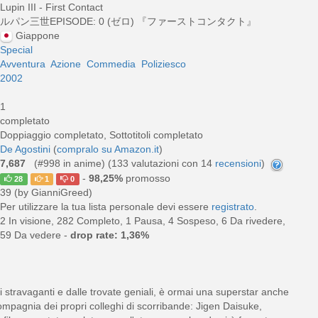
Lupin III - First Contact
ルパン三世EPISODE: 0 (ゼロ) 『ファーストコンタクト』
Giappone
Special
Avventura
Azione
Commedia
Poliziesco
2002
1
completato
Doppiaggio completato, Sottotitoli completato
De Agostini
(
compralo su Amazon.it
)
7,687
(#998 in anime) (
133
valutazioni con 14
recensioni
)
-
98,25%
promosso
28
1
0
39 (by GianniGreed)
Per utilizzare la tua lista personale devi essere
registrato
.
2 In visione, 282 Completo, 1 Pausa, 4 Sospeso, 6 Da rivedere,
59 Da vedere -
drop rate: 1,36%
i stravaganti e dalle trovate geniali, è ormai una superstar anche
ompagnia dei propri colleghi di scorribande: Jigen Daisuke,