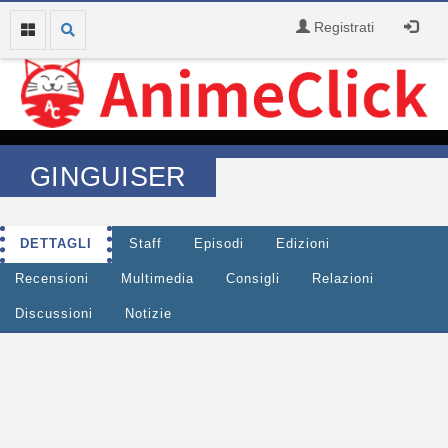
Registrati
GINGUISER
DETTAGLI
Staff
Episodi
Edizioni
Recensioni
Multimedia
Consigli
Relazioni
Discussioni
Notizie