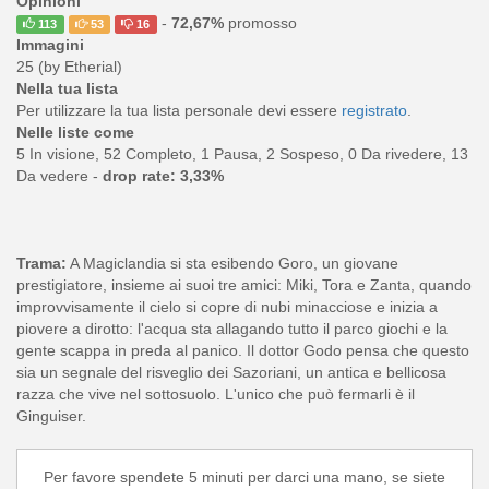
Opinioni
-
72,67%
promosso
113
53
16
Immagini
25 (by Etherial)
Nella tua lista
Per utilizzare la tua lista personale devi essere
registrato
.
Nelle liste come
5 In visione, 52 Completo, 1 Pausa, 2 Sospeso, 0 Da rivedere, 13
Da vedere -
drop rate: 3,33%
Trama:
A Magiclandia si sta esibendo Goro, un giovane
prestigiatore, insieme ai suoi tre amici: Miki, Tora e Zanta, quando
improvvisamente il cielo si copre di nubi minacciose e inizia a
piovere a dirotto: l'acqua sta allagando tutto il parco giochi e la
gente scappa in preda al panico. Il dottor Godo pensa che questo
sia un segnale del risveglio dei Sazoriani, un antica e bellicosa
razza che vive nel sottosuolo. L'unico che può fermarli è il
Ginguiser.
Per favore spendete 5 minuti per darci una mano, se siete