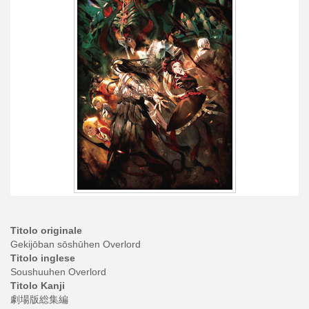
Titolo originale
Gekijōban sōshūhen Overlord
Titolo inglese
Soushuuhen Overlord
Titolo Kanji
劇場版総集編