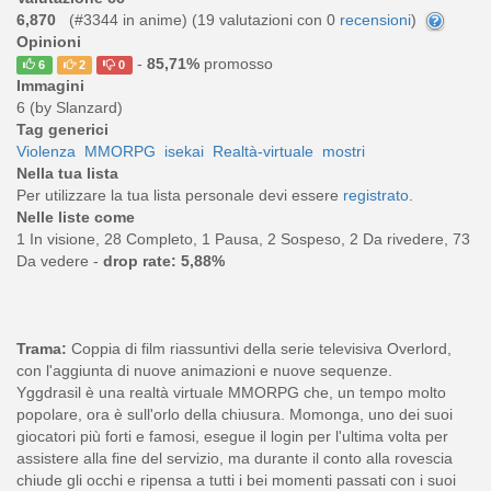
6,870
(#3344 in anime) (
19
valutazioni con 0
recensioni
)
Opinioni
-
85,71%
promosso
6
2
0
Immagini
6 (by Slanzard)
Tag generici
Violenza
MMORPG
isekai
Realtà-virtuale
mostri
Nella tua lista
Per utilizzare la tua lista personale devi essere
registrato
.
Nelle liste come
1 In visione, 28 Completo, 1 Pausa, 2 Sospeso, 2 Da rivedere, 73
Da vedere -
drop rate: 5,88%
Trama:
Coppia di film riassuntivi della serie televisiva Overlord,
con l'aggiunta di nuove animazioni e nuove sequenze.
Yggdrasil è una realtà virtuale MMORPG che, un tempo molto
popolare, ora è sull'orlo della chiusura. Momonga, uno dei suoi
giocatori più forti e famosi, esegue il login per l'ultima volta per
assistere alla fine del servizio, ma durante il conto alla rovescia
chiude gli occhi e ripensa a tutti i bei momenti passati con i suoi