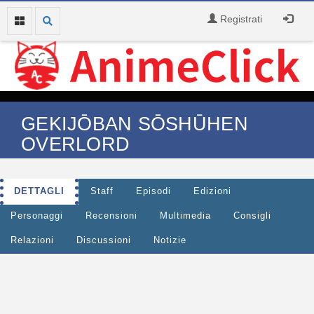
Registrati
GEKIJŌBAN SŌSHŪHEN
OVERLORD
DETTAGLI
Staff
Episodi
Edizioni
Personaggi
Recensioni
Multimedia
Consigli
Relazioni
Discussioni
Notizie