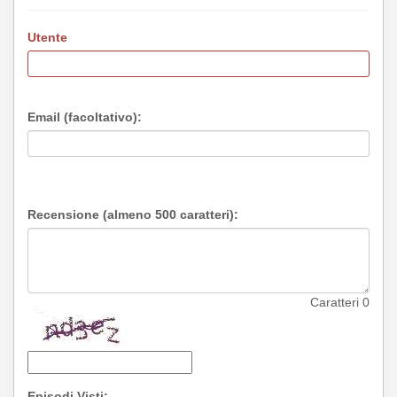
Utente
Email (facoltativo):
Recensione (almeno 500 caratteri):
Caratteri
0
Episodi Visti: