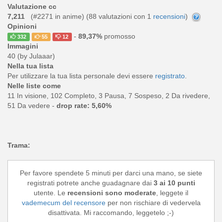
Valutazione cc
7,211
(#2271 in anime) (
88
valutazioni con 1
recensioni
)
Opinioni
-
89,37%
promosso
332
55
12
Immagini
40 (by Julaaar)
Nella tua lista
Per utilizzare la tua lista personale devi essere
registrato
.
Nelle liste come
11 In visione, 102 Completo, 3 Pausa, 7 Sospeso, 2 Da rivedere,
51 Da vedere -
drop rate: 5,60%
Trama:
Per favore spendete 5 minuti per darci una mano, se siete
registrati potrete anche guadagnare dai
3 ai 10 punti
utente. Le
recensioni sono moderate
, leggete il
vademecum del recensore
per non rischiare di vedervela
disattivata. Mi raccomando, leggetelo ;-)