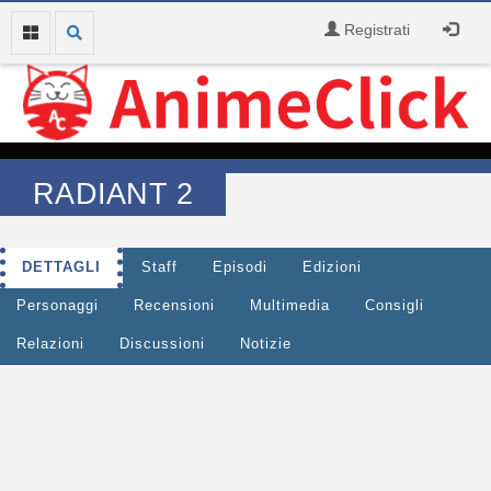
Registrati
RADIANT 2
DETTAGLI
Staff
Episodi
Edizioni
Personaggi
Recensioni
Multimedia
Consigli
Relazioni
Discussioni
Notizie