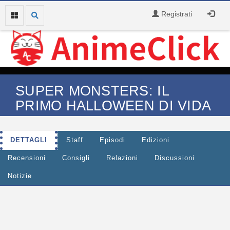
Registrati
SUPER MONSTERS: IL
PRIMO HALLOWEEN DI VIDA
DETTAGLI
Staff
Episodi
Edizioni
Recensioni
Consigli
Relazioni
Discussioni
Notizie