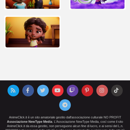
AnimeClick.it è un sito amatoriale gestito dall'associazione culturale NO PROFIT
Associazione NewType Media
. L'Associazione NewType Media, così come il sito
AnimeClick.it da essa gestito, non perseguono alcun fine di lucro, e ai sensi del L.n.