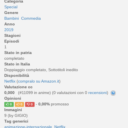
Categoria
Special
Genere
Bambini
Commedia
Anno
2019
Stagioni
Episodi
1
Stato in patria
completato
Stato in Italia
Doppiaggio completato, Sottotitoli inedito
Disponibilità
Netflix
(
compralo su Amazon.it
)
Valutazione cc
0,000
(#11099 in anime) (
0
valutazioni con 0
recensioni
)
Opinioni
-
0,00%
promosso
0
0
0
Immagini
9 (by GIGIO)
Tag generici
animazione-internazionale
Netflix