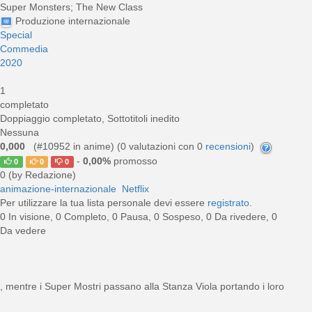
Super Monsters; The New Class
Produzione internazionale
Special
Commedia
2020
1
completato
Doppiaggio completato, Sottotitoli inedito
Nessuna
0,000
(#10952 in anime) (
0
valutazioni con 0
recensioni
)
-
0,00%
promosso
0
0
0
0 (by Redazione)
animazione-internazionale
Netflix
Per utilizzare la tua lista personale devi essere
registrato
.
0 In visione, 0 Completo, 0 Pausa, 0 Sospeso, 0 Da rivedere, 0
Da vedere
s, mentre i Super Mostri passano alla Stanza Viola portando i loro