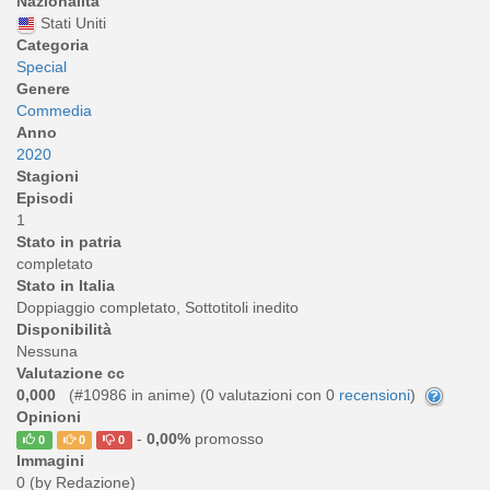
Nazionalità
Stati Uniti
Categoria
Special
Genere
Commedia
Anno
2020
Stagioni
Episodi
1
Stato in patria
completato
Stato in Italia
Doppiaggio completato, Sottotitoli inedito
Disponibilità
Nessuna
Valutazione cc
0,000
(#10986 in anime) (
0
valutazioni con 0
recensioni
)
Opinioni
-
0,00%
promosso
0
0
0
Immagini
0 (by Redazione)