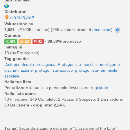
Distributori
Crunchyroll
Valutazione cc
7,681
(#1005 in anime) (
265
valutazioni con 4
recensioni
)
Opinioni
-
88,09%
promosso
858
128
52
Immagini
13 (by Franky-san)
Tag generici
Distopia
Scuola-prestigiosa
Protagonista-maschile-intelligente
discriminazione
protagonista-apatico
protagonista-femminile-
asociale
Nella tua lista
Per utilizzare la tua lista personale devi essere
registrato
.
Nelle liste come
40 In visione, 349 Completo, 2 Pausa, 9 Sospeso, 1 Da rivedere,
80 Da vedere -
drop rate: 2,24%
Trama:
Seconda stagione della serie "Classroom of the Elite".