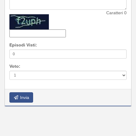
Caratteri
0
Episodi Visti:
Voto:
Invia