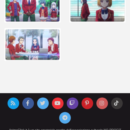
AnimeClick.it è un sito amatoriale gestito dall'associazione culturale NO PROFIT