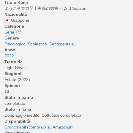
Titolo Kanji
ようこそ実力至上主義の教室へ 2nd Season
Nazionalità
Giappone
Categoria
Serie TV
Genere
Psicologico
Scolastico
Sentimentale
Anno
2022
Tratto da
Light Novel
Stagioni
Estate (2022)
Episodi
13
Stato in patria
completato
Stato in Italia
Doppiaggio inedito, Sottotitoli completato
Disponibilità
Crunchyroll
(
compralo su Amazon.it
)
Sito Ufficiale