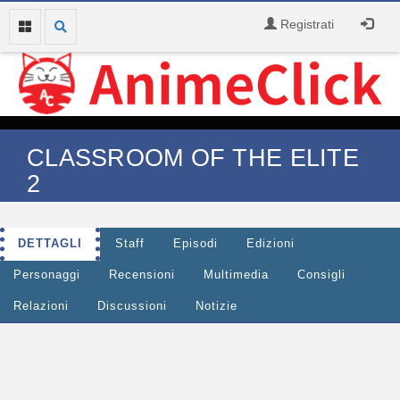
Registrati
CLASSROOM OF THE ELITE
2
DETTAGLI
Staff
Episodi
Edizioni
Personaggi
Recensioni
Multimedia
Consigli
Relazioni
Discussioni
Notizie