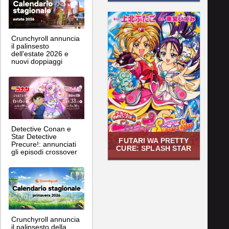
Crunchyroll annuncia
il palinsesto
dell'estate 2026 e
nuovi doppiaggi
Detective Conan e
Star Detective
FUTARI WA PRETTY
Precure!: annunciati
CURE: SPLASH STAR
gli episodi crossover
Crunchyroll annuncia
il palinsesto della