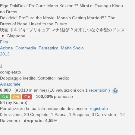
Eiga DokiDoki! PreCure: Mana Kekkon!!? Mirai ni Tsunagu Kibou
no Dress
Dokidoki! PreCure the Movie: Mana's Getting Married!!? The
Dress of Hope Linked to the Future
映画 ドキドキ! プリキュア マナ結婚!!? 未来につなぐ希望のドレス
Giappone
Film
Azione
Commedia
Fantastico
Maho Shojo
2013
1
completato
Doppiaggio inedito, Sottotitoli inedito
Amatoriale
6,880
(#3310 in anime) (
10
valutazioni con 1
recensioni
)
-
100,00%
promosso
6
0
0
58 (by Kotaro)
Per utilizzare la tua lista personale devi essere
registrato
.
0 In visione, 20 Completo, 1 Pausa, 1 Sospeso, 0 Da rivedere, 12
Da vedere -
drop rate: 4,55%