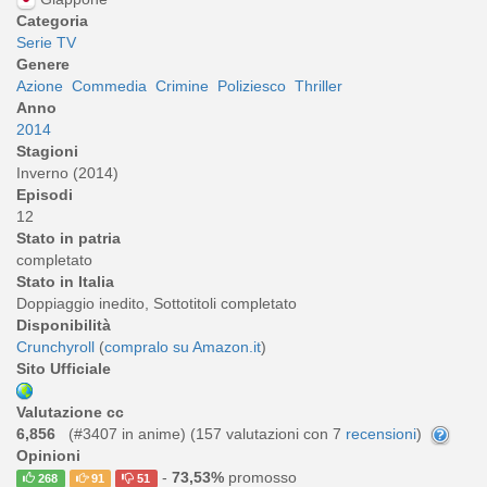
Categoria
Serie TV
Genere
Azione
Commedia
Crimine
Poliziesco
Thriller
Anno
2014
Stagioni
Inverno (2014)
Episodi
12
Stato in patria
completato
Stato in Italia
Doppiaggio inedito, Sottotitoli completato
Disponibilità
Crunchyroll
(
compralo su Amazon.it
)
Sito Ufficiale
Valutazione cc
6,856
(#3407 in anime) (
157
valutazioni con 7
recensioni
)
Opinioni
-
73,53%
promosso
268
91
51