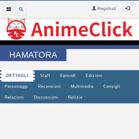
Registrati
HAMATORA
DETTAGLI
Staff
Episodi
Edizioni
Personaggi
Recensioni
Multimedia
Consigli
Relazioni
Discussioni
Notizie