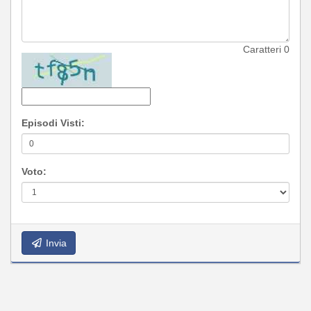
Caratteri
0
Episodi Visti:
Voto:
Invia