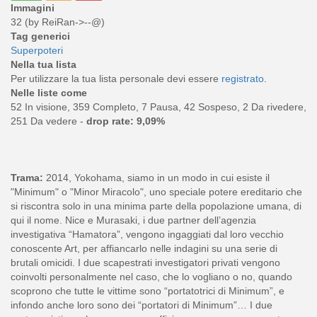
Immagini
32 (by ReiRan->--@)
Tag generici
Superpoteri
Nella tua lista
Per utilizzare la tua lista personale devi essere
registrato
.
Nelle liste come
52 In visione, 359 Completo, 7 Pausa, 42 Sospeso, 2 Da rivedere,
251 Da vedere -
drop rate: 9,09%
Trama:
2014, Yokohama, siamo in un modo in cui esiste il
"Minimum" o "Minor Miracolo", uno speciale potere ereditario che
si riscontra solo in una minima parte della popolazione umana, di
qui il nome. Nice e Murasaki, i due partner dell’agenzia
investigativa “Hamatora”, vengono ingaggiati dal loro vecchio
conoscente Art, per affiancarlo nelle indagini su una serie di
brutali omicidi. I due scapestrati investigatori privati vengono
coinvolti personalmente nel caso, che lo vogliano o no, quando
scoprono che tutte le vittime sono “portatotrici di Minimum”, e
infondo anche loro sono dei “portatori di Minimum”… I due