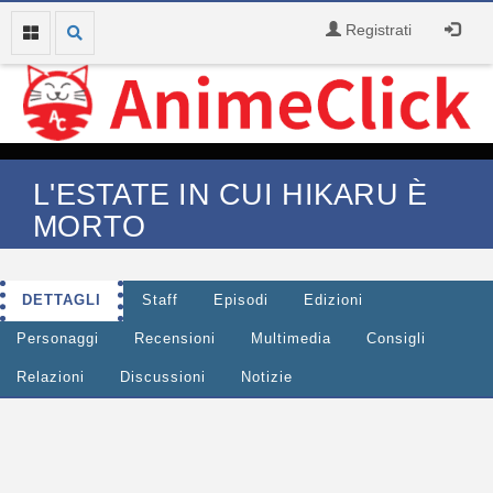
Registrati
L'ESTATE IN CUI HIKARU È
MORTO
DETTAGLI
Staff
Episodi
Edizioni
Personaggi
Recensioni
Multimedia
Consigli
Relazioni
Discussioni
Notizie