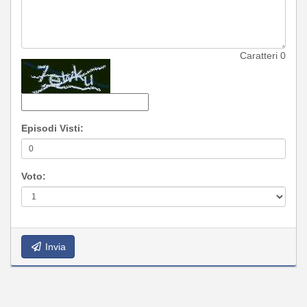
Caratteri
0
Episodi Visti:
Voto:
Invia