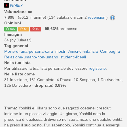
Netflix
Valutazione cc
7,898
(#612 in anime) (
134
valutazioni con 2
recensioni
)
Opinioni
-
95,63%
promosso
876
48
16
Immagini
34 (by Julaaar)
Tag generici
Morte-di-una-persona-cara
mostri
Amici-di-infanzia
Campagna
Relazione-umano-non-umano
studenti-liceali
Nella tua lista
Per utilizzare la tua lista personale devi essere
registrato
.
Nelle liste come
81 In visione, 161 Completo, 4 Pausa, 10 Sospeso, 1 Da rivedere,
125 Da vedere -
drop rate: 3,89%
Trama:
Yoshiki e Hikaru sono due ragazzi coetanei cresciuti
insieme in un piccolo villaggio. Un giorno, Yoshiki nota la
presenza di qualcosa di diverso nel suo amico: una qualche entità
ha preso il suo posto. Pur sapendolo, Yoshiki continua a essergli