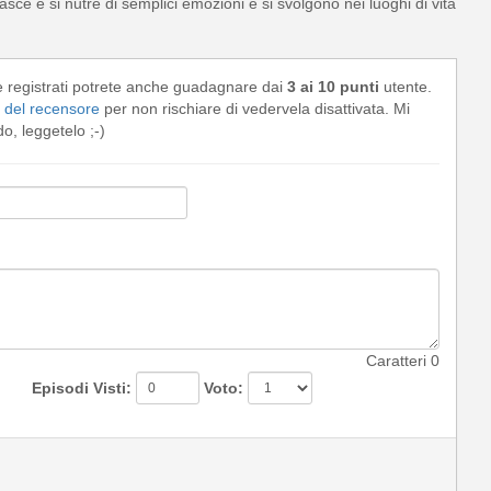
sce e si nutre di semplici emozioni e si svolgono nei luoghi di vita
e registrati potrete anche guadagnare dai
3 ai 10 punti
utente.
del recensore
per non rischiare di vedervela disattivata. Mi
, leggetelo ;-)
Caratteri
0
Episodi Visti:
Voto: