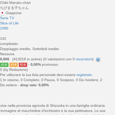
Chibi Maruko-chan
ちびまる子ちゃん
Giappone
Serie TV
Slice of Life
1990
142
completato
Doppiaggio inedito, Sottotitoli inedito
Nessuna
0,000
(#13018 in anime) (
0
valutazioni con 0
recensioni
)
-
0,00%
promosso
0
0
0
0 (by Redazione)
Per utilizzare la tua lista personale devi essere
registrato
.
1 In visione, 0 Completo, 0 Pausa, 0 Sospeso, 0 Da rivedere, 2
Da vedere -
drop rate: 0,00%
ive nella provincia agricola di Shizuoka in una famiglia ordinaria.
a immagine di macchioline d’inchiostro e la sua pettinatura. Le sue