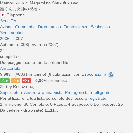
Mamoru-kun ni Megami no Shukufuku wo!
護くんに女神の祝福を!
Giappone
Serie TV
Azione
Commedia
Drammatico
Fantascienza
Scolastico
Sentimentale
2006
- 2007
Autunno (2006) Inverno (2007)
24
completato
Doppiaggio inedito, Sottotitoli inedito
Amatoriale
5,688
(#6831 in anime) (
8
valutazioni con 1
recensioni
)
-
0,00%
promosso
0
0
1
23 (by Redazione)
Superpoteri
Amore-a-prima-vista
Protagonista-intelligente
Per utilizzare la tua lista personale devi essere
registrato
.
2 In visione, 30 Completo, 0 Pausa, 4 Sospeso, 0 Da rivedere, 25
Da vedere -
drop rate: 11,11%