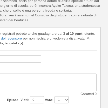
eatrices, ossia per persona dotate di abilità speciali e fuori dal
rimo giorno di scuola, però, incontra Ayako Takasu, una studentessa
, che di solito è una persona fredda e solitaria,
ora, verrà inserito nel Consiglio degli studenti come aiutante di
steri dei Beatrices.
e registrati potrete anche guadagnare dai
3 ai 10 punti
utente.
del recensore
per non rischiare di vedervela disattivata. Mi
, leggetelo ;-)
Caratteri
0
Episodi Visti:
Voto: