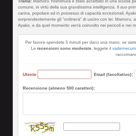
Trama:
Mamoru Yoshimura è stato accettato in una scuola per B
comune, in virtù della sua grandissima intelligenza. Il suo p
carina, popolare ed in possesso di capacità eccezionali; Ayako
sorprendentemente gli "ordinerà" di uscire con lei. Mamoru, all
Ayako, e da quel momento verrà coinvolto nei pericoli e nei mi
Per favore spendete 5 minuti per darci una mano, se siet
Le
recensioni sono moderate
, leggete il
vademecum 
raccomando
Utente
Email (facoltativo):
Recensione (almeno 500 caratteri):