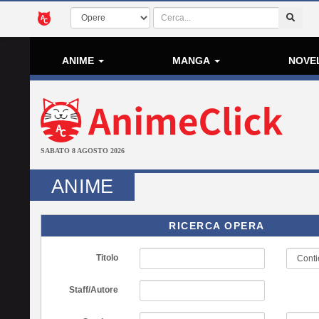
ANIME
MANGA
NOVE
SABATO 8 AGOSTO 2026
ANIME
RICERCA OPERA
Titolo
Staff/Autore