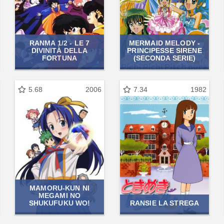
RANMA 1/2 - LE 7
MERMAID MELODY -
DIVINITÀ DELLA
PRINCIPESSE SIRENE
FORTUNA
(SECONDA SERIE)
5.68
2006
7.34
1982
MAMORU-KUN NI
MEGAMI NO
SHUKUFUKU WO!
RANSIE LA STREGA