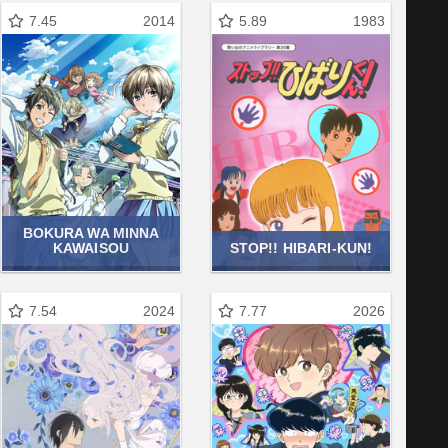
7.45
2014
5.89
1983
BOKURA WA MINNA
KAWAISOU
STOP!! HIBARI-KUN!
7.54
2024
7.77
2026