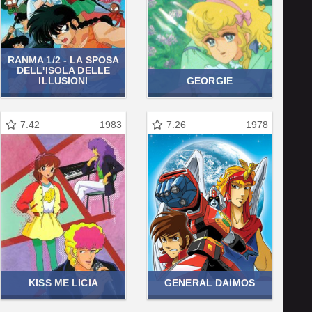
RANMA 1/2 - LA SPOSA
DELL'ISOLA DELLE
ILLUSIONI
GEORGIE
7.42
1983
7.26
1978
KISS ME LICIA
GENERAL DAIMOS