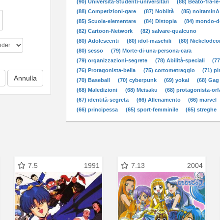
(90) Università-Studenti-universitari
(88) Beato-fra-l
(88) Competizioni-gare
(87) Nobiltà
(85) noitaminA
(85) Scuola-elementare
(84) Distopia
(84) mondo-d
(82) Cartoon-Network
(82) salvare-qualcuno
(80) Adolescenti
(80) idol-maschili
(80) Nickelodeo
(80) sesso
(79) Morte-di-una-persona-cara
(79) organizzazioni-segrete
(78) Abilità-speciali
(77
(76) Protagonista-bella
(75) cortometraggio
(71) pi
(70) Baseball
(70) cyberpunk
(69) yokai
(68) Gag
(68) Maledizioni
(68) Meisaku
(68) protagonista-or
(67) identità-segreta
(66) Allenamento
(66) marvel
(66) principessa
(65) sport-femminile
(65) streghe
7.5
1991
7.13
2004