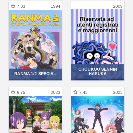
7.33
1994
2009
CHOUKOU SENNIN
RANMA 1/2 SPECIAL
HARUKA
6.75
2023
7.43
2023