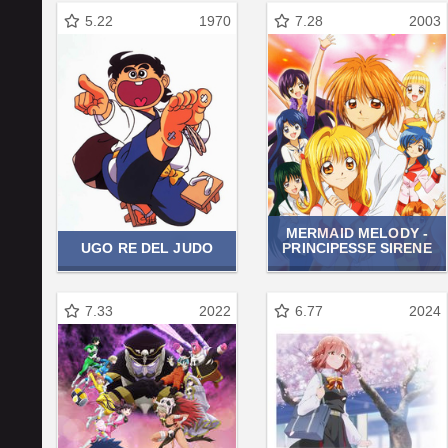
5.22
1970
7.28
2003
MERMAID MELODY -
UGO RE DEL JUDO
PRINCIPESSE SIRENE
7.33
2022
6.77
2024