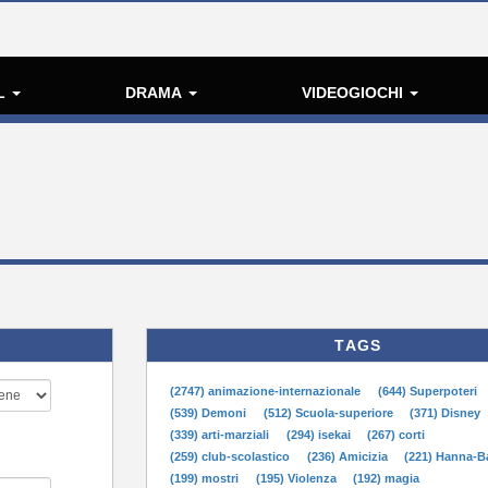
L
DRAMA
VIDEOGIOCHI
TAGS
(2747) animazione-internazionale
(644) Superpoteri
(539) Demoni
(512) Scuola-superiore
(371) Disney
(339) arti-marziali
(294) isekai
(267) corti
(259) club-scolastico
(236) Amicizia
(221) Hanna-B
(199) mostri
(195) Violenza
(192) magia