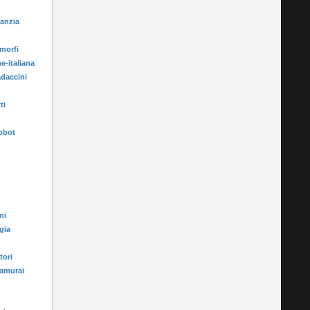
fanzia
morfi
e-italiana
adaccini
ti
Robot
ni
gia
tori
samurai