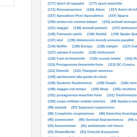
(177) Sport-di-squadra
(177) sport-maschile
(171) Reincarnazione
(169) Alieni
(157) Amici-di-in
(157) Apocalisse-Post-Apocalittico
(157) Spazio
(156) anime-nei-cinema-italiani
(153) animali-antropo
(151) viaggio
(148) animali-parlanti
(147) animazion
(145) Fantasmi-spiriti
(140) Nudità
(139) Spade-Sp
(137) idol
(135) dimensioni-mondi-universi-paralleli
(134) Netflix
(128) Europa
(128) vampiri
(127) Gat
(127) salvare-il-mondo
(126) bishounen
(126) Cast-al-femminile
(125) scuola-media
(116) 
(115) Protagonista-femminile-forte
(113) DC-Comics
(112) Divinità
(112) Triangolo-amoroso
(109) adolescenti-alla-guida-di-robot
(109) Studenti-Studentesse
(108) Draghi
(106) moe
(106) viaggio-nel-tempo
(105) Ninja
(105) vendetta
(101) protagonista-maschile-forte
(101) Trasformazio
(100) corpo-militare-soldati-esercito
(99) Spada-e-ma
(98) animali
(97) Supereroi-supereroine
(96) Complotto-cospirazione
(96) Detective-Investiga
(95) avventurieri
(95) Survival-Sopravvivenza
(94) 
(93) kemonomimi
(91) ambientato-nel-futuro
(91) DreamWorks
(91) Omicidi-Assassinio