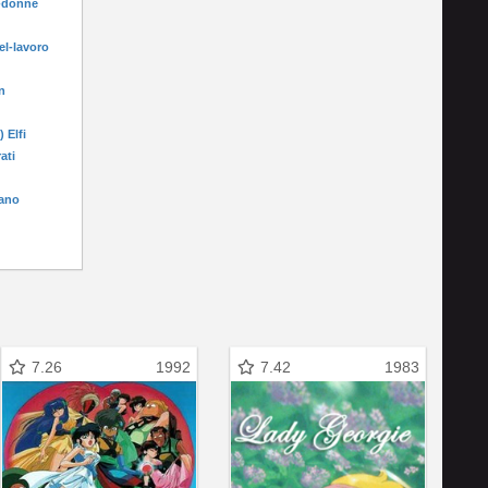
e-donne
el-lavoro
n
) Elfi
rati
fano
7.26
1992
7.42
1983