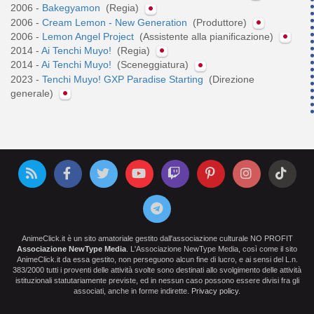
2006 -
Bakegyamon
(Regia)
2006 -
Cream Lemon - New Generation
(Produttore)
2006 -
Lemon Angel Project
(Assistente alla pianificazione)
2014 -
Ai Tenchi Muyo!
(Regia)
2014 -
Ai Tenchi Muyo!
(Sceneggiatura)
2023 -
Tenchi Muyo! GXP Paradise Starting
(Direzione
generale)
AnimeClick.it è un sito amatoriale gestito dall'associazione culturale NO PROFIT
Associazione NewType Media
. L'Associazione NewType Media, così come il sito
AnimeClick.it da essa gestito, non perseguono alcun fine di lucro, e ai sensi del L.n.
383/2000 tutti i proventi delle attività svolte sono destinati allo svolgimento delle attività
istituzionali statutariamente previste, ed in nessun caso possono essere divisi fra gli
associati, anche in forme indirette.
Privacy policy
.