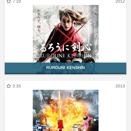
7.19
2012
RUROUNI KENSHIN
3.33
2013