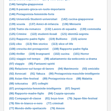
(146) famiglia-giapponese
(146) Il-passato-gioca-un-ruolo-importante
(146) Protagonista-femminile-forte
(145) Università-Studenti-universitari
(142) cucina-giapponese
(139) scuola
(137) Amici-di-infanzia
(136) Miniserie
(134) Tratto-da-romanzo
(132) Lavoro-di-squadra
(130) commedia
(125) Crimine
(122) studenti-liceali
(121) identità-segreta
(121) Rapporto-padre-figlio
(119) Bullismo
(115) azione
(115) cibo
(113) film-storico
(113) slice-of-life
(108) crescita-dei-protagonisti
(108) Rapporto-padre-figlia
(106) thriller
(104) Insegnanti
(102) cucina
(101) Horror
(101) viaggio-nel-tempo
(98) adattamento-da-webcomic-a-drama
(97) viaggio
(95) Fantasmi-spiriti
(95) Relazione-sul-luogo-di-lavoro
(94) Matrimonio
(93) omicidio
(92) Avvocati
(91) Yakuza
(90) Protagonista-maschile-intelligente
(89) Asian-film-festival
(89) Protagonista-ricco
(88) Malattia
(88) tokusatsu
(87) colleghi
(87) protagonista-femminile-intelligente
(87) Segreti
(86) Rapporto-madre-figlio
(84) Coppia-sposata
(82) Compagni-di-classe
(81) boys-love
(79) Japan-film-festival
(78) film-in-bianco-e-nero
(77) criminali
(77) Mondo-dello-spettacolo
(76) Amore