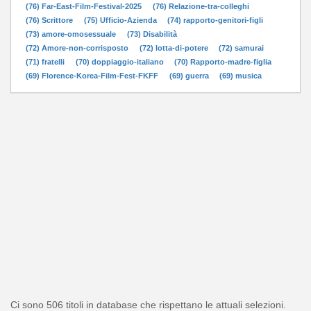
(76) Far-East-Film-Festival-2025
(76) Relazione-tra-colleghi
(76) Scrittore
(75) Ufficio-Azienda
(74) rapporto-genitori-figli
(73) amore-omosessuale
(73) Disabilità
(72) Amore-non-corrisposto
(72) lotta-di-potere
(72) samurai
(71) fratelli
(70) doppiaggio-italiano
(70) Rapporto-madre-figlia
(69) Florence-Korea-Film-Fest-FKFF
(69) guerra
(69) musica
Ci sono 506 titoli in database che rispettano le attuali selezioni.