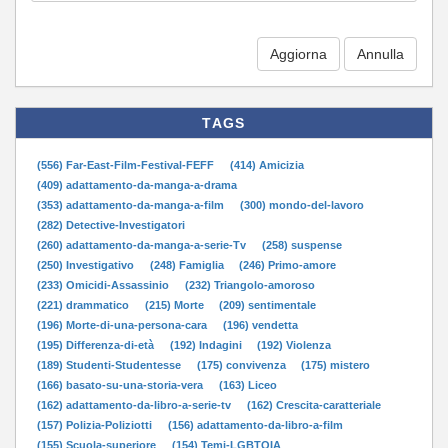
Aggiorna
TAGS
(556) Far-East-Film-Festival-FEFF
(414) Amicizia
(409) adattamento-da-manga-a-drama
(353) adattamento-da-manga-a-film
(300) mondo-del-lavoro
(282) Detective-Investigatori
(260) adattamento-da-manga-a-serie-Tv
(258) suspense
(250) Investigativo
(248) Famiglia
(246) Primo-amore
(233) Omicidi-Assassinio
(232) Triangolo-amoroso
(221) drammatico
(215) Morte
(209) sentimentale
(196) Morte-di-una-persona-cara
(196) vendetta
(195) Differenza-di-età
(192) Indagini
(192) Violenza
(189) Studenti-Studentesse
(175) convivenza
(175) mistero
(166) basato-su-una-storia-vera
(163) Liceo
(162) adattamento-da-libro-a-serie-tv
(162) Crescita-caratteriale
(157) Polizia-Poliziotti
(156) adattamento-da-libro-a-film
(155) Scuola-superiore
(154) Temi-LGBTQIA