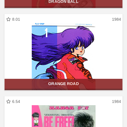
DRAGON BALL
8.01
1984
ORANGE ROAD
6.54
1984