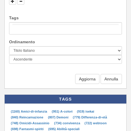
Tags
Ordinamento
Aggiorna
TAGS
(1160) Amici-di-infanzia
(951) A-colori
(919) isekai
(840) Reincarnazione
(807) Demoni
(779) Differenza-di-età
(748) Omicidi-Assassinio
(734) convivenza
(722) webtoon
(698) Fantasmi-spiriti
(695) Abilità-speciali