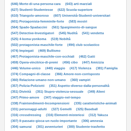
(646) Morte-di-una-persona-cara
(643) arti-marziali
(627) Studenti-Studentesse
(622) Scuola-superiore
(610) Triangolo-amoroso
(607) Università-Studenti-universitari
(601) Protagonista-femminile-forte
(583) mostri
(564) Spade-Spadaccini
(561) Spargimento-di-sangue
(547) Detective-Investigatori
(545) Nudità
(541) vendetta
(525) 4-koma-yonkoma
(519) Nobiltà
(502) protagonista-maschile-forte
(494) club-scolastico
(474) Impiegati
(469) Bullismo
(467) Protagonista-maschile-con-occhiali
(462) Gatti
(459) Opera-vincitrice-di-premi
(456) cibo
(447) Amicizia
(446) Volume-unico
(440) viaggio
(417) Violenza
(381) Famiglia
(374) Compagni-di-classe
(366) Amore-non-corrisposto
(360) Relazione-umano-non-umano
(360) vampiri
(357) Polizia-Poliziotti
(351) Aspetto-diverso-dalla-personalità
(351) Divinità
(351) Stupro-violenza-sessuale
(349) Alieni
(347) Primo-amore
(347) viaggio-nel-tempo
(338) Fraintendimenti-Incomprensioni
(335) caratteristiche-animali
(331) personaggi-adulti
(327) Gemelli
(325) Baseball
(316) crossdressing
(316) Elementi-misteriosi
(312) Yakuza
(307) Il-passato-gioca-un-ruolo-importante
(306) amnesia
(304) samurai
(301) avventurieri
(300) Studente-trasferito