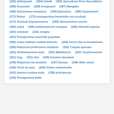
(295) delinquenti
(294) fratelli
(293) Apocalisse-Post-Apocalittico
(289) Assassini
(289) Insegnanti
(287) Mangaka
(286) Sottotrama-romantica
(284) Episodico
(280) Superpoteri
(277) Robot
(273) protagonista-femminile-con-occhiali
(271) Survival-Sopravvivenza
(269) Ventunesimo-secolo
(269) yokai
(268) ambientazione-europea
(266) identità-segreta
(263) criminali
(263) streghe
(261) Protagonista-maschile-popolare
(260) corpo-militare-soldati-esercito
(256) Amici-che-si-innamorano
(256) Relazione-professore-studente
(255) Coppia-sposata
(254) Ambientazione-tetra
(252) Maledizioni
(252) Trasformazioni
(251) Gag
(251) idol
(249) Genitori-deceduti
(248) Relazione-tra-studenti
(247) Europa
(246) Web-comic
(245) Vicini-di-casa
(244) Orfani-orfanotrofio
(241) Amore-a-prima-vista
(236) principessa
(236) Protagonista-bella