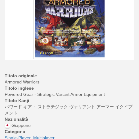
Titolo originale
Armored Warriors
Titolo inglese
Powered Gear - Strategic Variant Armor Equipment
Titolo Kanji
パワード ギア： ストラテジック ヴァリアント アーマー イクイプ
メント
Nazionalità
Giappone
Categoria
Single-Player
Multiplayer