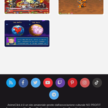
AnimeClick.it è un sito amatoriale gestito dall'associazione culturale NO PROFIT