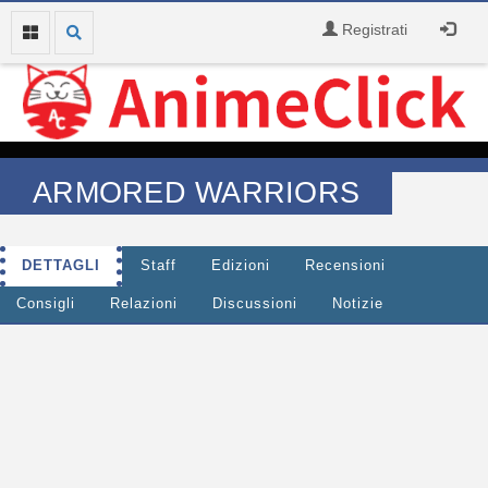
Registrati
ARMORED WARRIORS
DETTAGLI
Staff
Edizioni
Recensioni
Consigli
Relazioni
Discussioni
Notizie