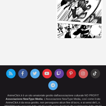
AnimeClick.it è un sito amatoriale gestito dall'associazione culturale NO PROFIT
Associazione NewType Media
. L'Associazione NewType Media, così come il sito
AnimeClick.it da essa gestito, non perseguono alcun fine di lucro, e ai sensi del L.n.
383/2000 tutti i proventi delle attività svolte sono destinati allo svolgimento delle attività