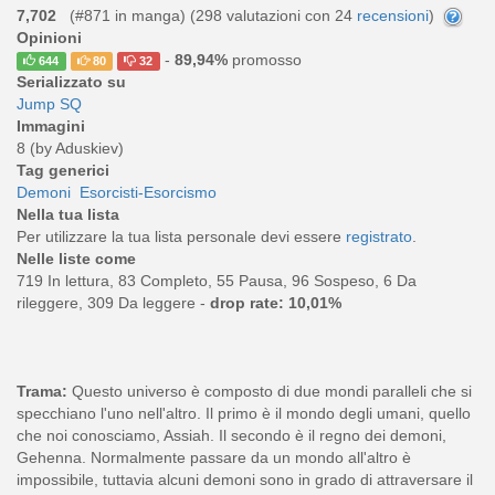
7,702
(#871 in manga) (
298
valutazioni con 24
recensioni
)
Opinioni
-
89,94%
promosso
644
80
32
Serializzato su
Jump SQ
Immagini
8 (by Aduskiev)
Tag generici
Demoni
Esorcisti-Esorcismo
Nella tua lista
Per utilizzare la tua lista personale devi essere
registrato
.
Nelle liste come
719 In lettura, 83 Completo, 55 Pausa, 96 Sospeso, 6 Da
rileggere, 309 Da leggere -
drop rate: 10,01%
Trama:
Questo universo è composto di due mondi paralleli che si
specchiano l'uno nell'altro. Il primo è il mondo degli umani, quello
che noi conosciamo, Assiah. Il secondo è il regno dei demoni,
Gehenna. Normalmente passare da un mondo all'altro è
impossibile, tuttavia alcuni demoni sono in grado di attraversare il