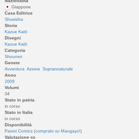
Nazionalità
Giappone
Casa Editrice
Shueisha
Storia
Kazue Katō
Disegni
Kazue Katō
Categoria
Shounen
Genere
Avventura
Azione
Soprannaturale
Anno
2009
Volumi
34
Stato in patria
in corso
Stato in Italia
in corso
Disponibilità
Panini Comics
(
compralo su Mangayo!
)
Valutazione cc