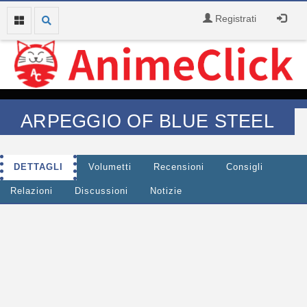
Registrati
ARPEGGIO OF BLUE STEEL
DETTAGLI
Volumetti
Recensioni
Consigli
Relazioni
Discussioni
Notizie