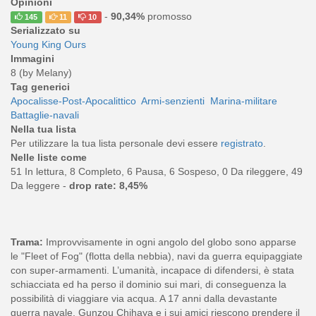
Opinioni
-
90,34%
promosso
145
11
10
Serializzato su
Young King Ours
Immagini
8 (by Melany)
Tag generici
Apocalisse-Post-Apocalittico
Armi-senzienti
Marina-militare
Battaglie-navali
Nella tua lista
Per utilizzare la tua lista personale devi essere
registrato
.
Nelle liste come
51 In lettura, 8 Completo, 6 Pausa, 6 Sospeso, 0 Da rileggere, 49
Da leggere -
drop rate: 8,45%
Trama:
Improvvisamente in ogni angolo del globo sono apparse
le "Fleet of Fog" (flotta della nebbia), navi da guerra equipaggiate
con super-armamenti. L’umanità, incapace di difendersi, è stata
schiacciata ed ha perso il dominio sui mari, di conseguenza la
possibilità di viaggiare via acqua. A 17 anni dalla devastante
guerra navale, Gunzou Chihaya e i sui amici riescono prendere il