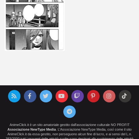
AnimeClick.it è un sito amatoriale gestito dall'associazione culturale NO PROFIT
Associazione NewType Media
. L'Associazione NewType Media, così come il sito
AnimeClick.it da essa gestito, non perseguono alcun fine di lucro, e ai sensi del L.n.
383/2000 tutti i proventi delle attività svolte sono destinati allo svolgimento delle attività