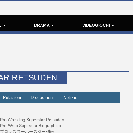
L
DRAMA
VIDEOGIOCHI
AR RETSUDEN
Relazioni
Discussioni
Notizie
Pro Wrestling Superstar Retsuden
Pro-Wres Superstar Biographies
プロレススーパースター列伝