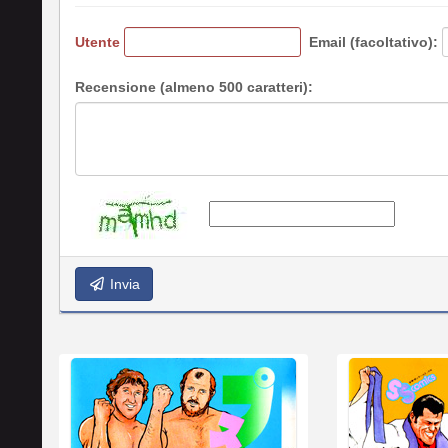
Utente
Email (facoltativo):
Recensione (almeno 500 caratteri):
Invia