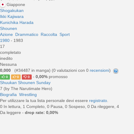
Giappone
Shogakukan
Ikki Kajiwara
Kunichika Harada
Shounen
Azione
Drammatico
Raccolta
Sport
1980
- 1983
17
completato
inedito
Nessuna
0,000
(#34487 in manga) (
0
valutazioni con 0
recensioni
)
-
0,00%
promosso
0
0
0
Shuukan Shounen Sunday
7 (by The Narutimate Hero)
Biografia
Wrestling
Per utilizzare la tua lista personale devi essere
registrato
.
0 In lettura, 1 Completo, 0 Pausa, 0 Sospeso, 0 Da rileggere, 4
Da leggere -
drop rate: 0,00%